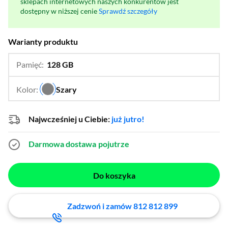
sklepach internetowych naszych konkurentów jest
dostępny w niższej cenie
Sprawdź szczegóły
Warianty produktu
Pamięć:
128 GB
…
256 GB
Kolor:
Szary
…
Najwcześniej u Ciebie:
już jutro!
Darmowa dostawa
pojutrze
Do koszyka
Zadzwoń i zamów 812 812 899