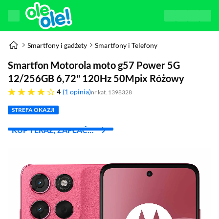
Smartfony i gadżety
Smartfony i Telefony
Smartfon Motorola moto g57 Power 5G
12/256GB 6,72" 120Hz 50Mpix Różowy
cztery gwiazdki
4
1 opinia
nr kat. 1398328
STREFA OKAZJI
KUP TERAZ, ZAPŁAĆ
ZA 30 DNI