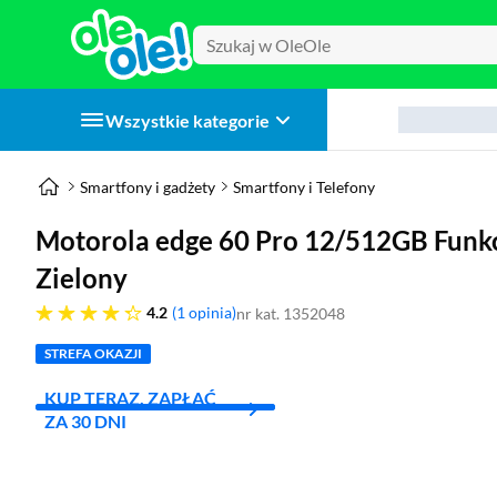
Wszystkie kategorie
Smartfony i gadżety
Smartfony i Telefony
Motorola edge 60 Pro 12/512GB Funkc
Zielony
4.2 gwiazdek
4.2
1 opinia
nr kat. 1352048
STREFA OKAZJI
KUP TERAZ, ZAPŁAĆ
ZA 30 DNI