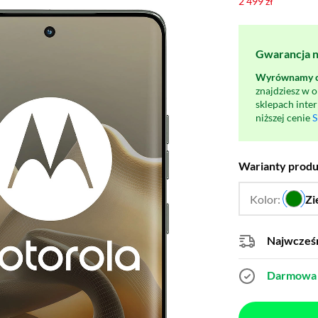
2 499 zł
Gwarancja na
Wyrównamy ce
znajdziesz w 
sklepach inte
niższej cenie
S
Warianty prod
Kolor:
Zi
Najwcześn
Darmowa 