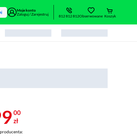
Moje konto
aj
Zaloguj / Zarejestruj
812 812 812
Obserwowane
Koszyk
99
00
zł
producenta: