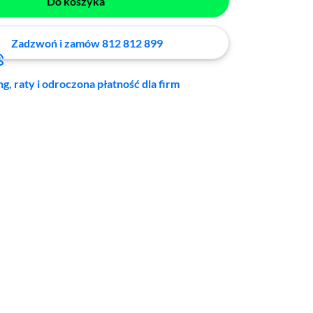
Do koszyka
Zadzwoń i zamów 812 812 899
ng, raty i odroczona płatność dla firm