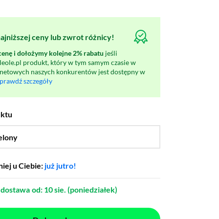
jniższej ceny lub zwrot różnicy!
nę i dołożymy kolejne 2% rabatu
jeśli
oleole.pl produkt, który w tym samym czasie w
rnetowych naszych konkurentów jest dostępny w
prawdź szczegóły
uktu
elony
…
iej u Ciebie:
już jutro!
dostawa
od: 10 sie. (poniedziałek)