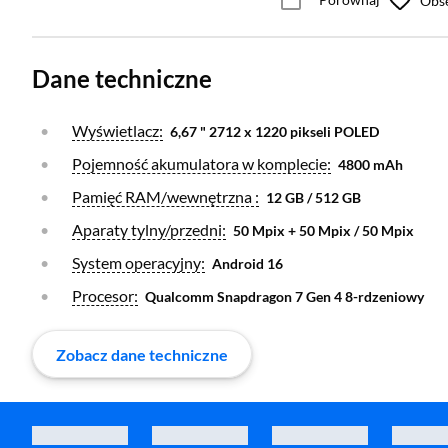
Obs
Dane techniczne
Otwórz warstwę
Wyświetlacz:
6,67 " 2712 x 1220 pikseli POLED
Otwórz warstwę
Pojemność akumulatora w komplecie:
4800 mAh
Otwórz warstwę
Pamięć RAM/wewnętrzna :
12 GB / 512 GB
Otwórz warstwę
Aparaty tylny/przedni:
50 Mpix + 50 Mpix / 50 Mpix
Otwórz warstwę
System operacyjny:
Android 16
Otwórz warstwę
Procesor:
Qualcomm Snapdragon 7 Gen 4 8-rdzeniowy
Zobacz dane techniczne