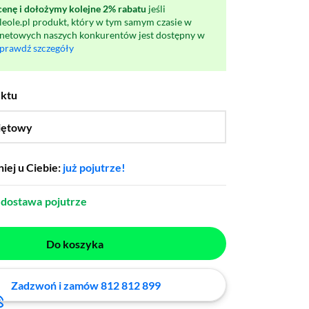
nę i dołożymy kolejne 2% rabatu
jeśli
oleole.pl produkt, który w tym samym czasie w
rnetowych naszych konkurentów jest dostępny w
prawdź szczegóły
uktu
iętowy
…
iej u Ciebie:
już pojutrze!
dostawa
pojutrze
Do koszyka
Zadzwoń i zamów 812 812 899