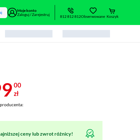
Moje konto
aj
Zaloguj / Zarejestruj
812 812 812
Obserwowane
Koszyk
99
00
zł
producenta:
jniższej ceny lub zwrot różnicy!