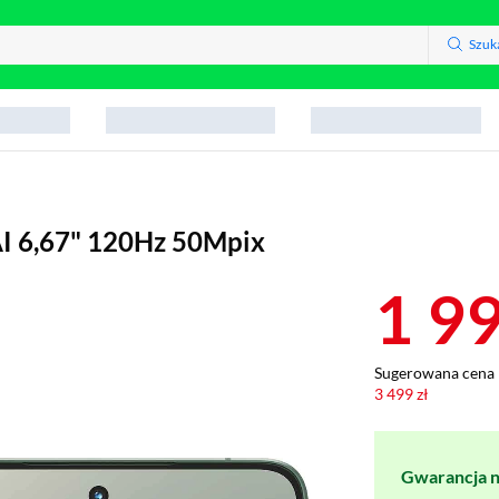
Szuk
AI 6,67" 120Hz 50Mpix
1 9
Sugerowana cena 
3 499 zł
Gwarancja na