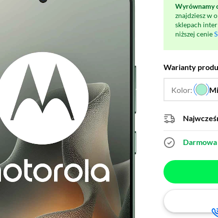
Wyrównamy ce
znajdziesz w 
sklepach inte
niższej cenie
S
Warianty prod
Kolor:
M
Najwcześn
Darmowa 