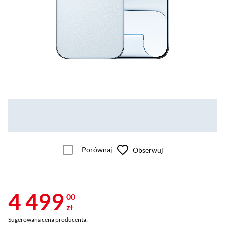
Porównaj
Obserwuj
4 499
00
zł
Sugerowana cena producenta: