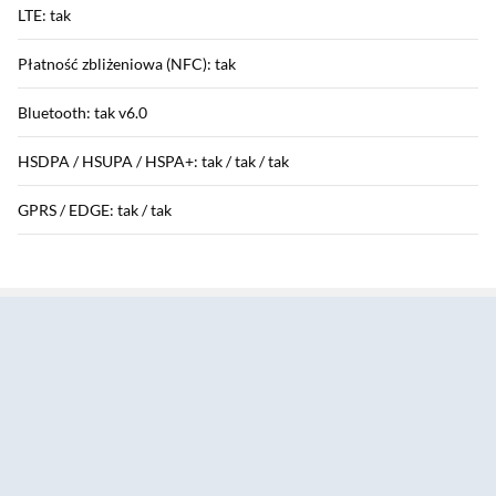
LTE: tak
Płatność zbliżeniowa (NFC): tak
Bluetooth: tak v6.0
HSDPA / HSUPA / HSPA+: tak / tak / tak
GPRS / EDGE: tak / tak
Sekcja pominięta
Funkcje aparatu
Aparat tylny: 48 Mpix
Aparat przedni: 18 Mpix
Przysłona obiektywu: 48 Mpix - f/1,6 - tylny główny
: 18 Mpix - f/1,9 - przód