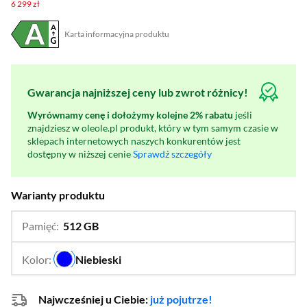
6 299 zł
Karta informacyjna produktu
Plik w formacie pdf
(otworzy się w nowym oknie)
Gwarancja najniższej ceny lub zwrot różnicy!
Wyrównamy cenę i dołożymy kolejne 2% rabatu
jeśli
znajdziesz w oleole.pl produkt, który w tym samym czasie w
sklepach internetowych naszych konkurentów jest
dostępny w niższej cenie
Sprawdź szczegóły
Warianty produktu
Pamięć:
512 GB
…
256 GB,
1 TB
Kolor:
Niebieski
…
Najwcześniej u Ciebie:
już pojutrze!