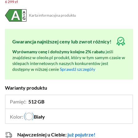
6 299 zł
Karta informacyjna produktu
Plik w formacie pdf
(otworzy się w nowym oknie)
Gwarancja najniższej ceny lub zwrot różnicy!
Wyrównamy cenę i dołożymy kolejne 2% rabatu
jeśli
znajdziesz w oleole.pl produkt, który w tym samym czasie w
sklepach internetowych naszych konkurentów jest
dostępny w niższej cenie
Sprawdź szczegóły
Warianty produktu
Pamięć:
512 GB
…
256 GB,
1 TB
Kolor:
Biały
…
Najwcześniej u Ciebie:
już pojutrze!