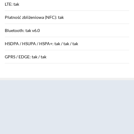
LTE: tak
Płatność zbliżeniowa (NFC): tak
Bluetooth: tak v6.0
HSDPA / HSUPA / HSPA+: tak / tak / tak
GPRS / EDGE: tak / tak
Sekcja pominięta
Funkcje aparatu
Aparat tylny: 48 Mpix
Aparat przedni: 18 Mpix
Przysłona obiektywu: 48 Mpix - f/1,6 - tylny główny
: 18 Mpix - f/1,9 - przód