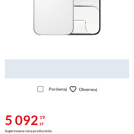
Porównaj
Obserwuj
5 092
19
zł
Sugerowana cena producenta: