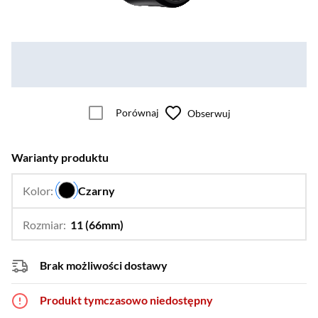
Porównaj
Obserwuj
Warianty produktu
Kolor:
Czarny
…
Rozmiar:
11 (66mm)
…
9 (60mm),
10 (63mm),
13 (70mm),
5 (49mm),
6 (53mm)
Brak możliwości dostawy
Produkt tymczasowo niedostępny