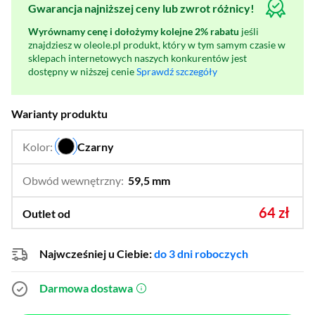
Gwarancja najniższej ceny lub zwrot różnicy!
Wyrównamy cenę i dołożymy kolejne 2% rabatu
jeśli
znajdziesz w oleole.pl produkt, który w tym samym czasie w
sklepach internetowych naszych konkurentów jest
dostępny w niższej cenie
Sprawdź szczegóły
Warianty produktu
Kolor:
Czarny
…
Obwód wewnętrzny:
59,5 mm
…
57 mm,
59 mm,
60 mm,
62 mm,
64 zł
Outlet od
62,1 mm,
64 mm,
64,6 mm,
67 mm
Najwcześniej u Ciebie:
do 3 dni roboczych
Darmowa dostawa
(otworzy się w nowym oknie)