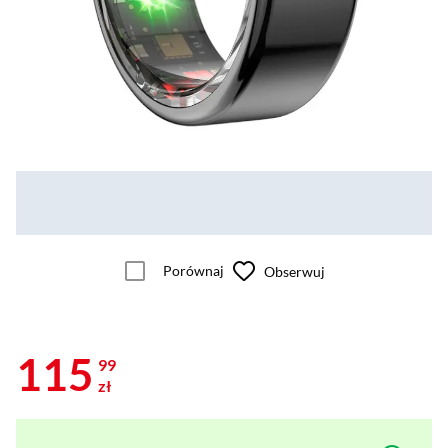
Porównaj
Obserwuj
115
99
zł