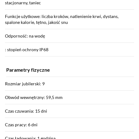
stacjonarny, taniec
Funkcje użytkowe: liczba kroków, natlenienie krwi, dystans,
spalone kalorie, tętno, jakość snu
Odporność: na wodę
: stopień ochrony IP68
Parametry fizyczne
Rozmiar jubilerski: 9
Obwód wewnętrzny: 59,5 mm
Czas czuwania: 15 dni
Czas pracy: 6 dni
Czas ładowania: 1 godzina