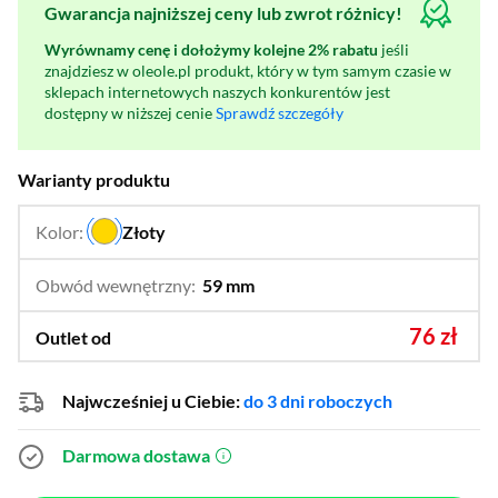
Gwarancja najniższej ceny lub zwrot różnicy!
Wyrównamy cenę i dołożymy kolejne 2% rabatu
jeśli
znajdziesz w oleole.pl produkt, który w tym samym czasie w
sklepach internetowych naszych konkurentów jest
dostępny w niższej cenie
Sprawdź szczegóły
Warianty produktu
Kolor:
Złoty
…
Obwód wewnętrzny:
59 mm
…
49 mm,
57 mm,
58 mm,
59,5 mm,
60 mm,
76 zł
Outlet od
62,1 mm,
64 mm,
64,6 mm
Najwcześniej u Ciebie:
do 3 dni roboczych
Darmowa dostawa
(otworzy się w nowym oknie)