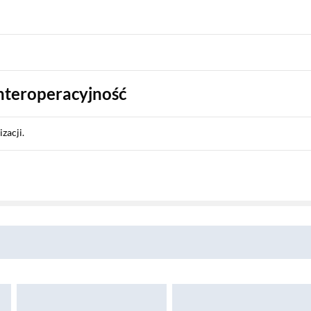
nteroperacyjność
zacji.
wania
z
Pobierz