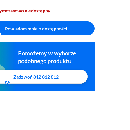
tymczasowo niedostępny
Powiadom mnie o dostępności
Pomożemy w wyborze
podobnego produktu
Zadzwoń 812 812 812