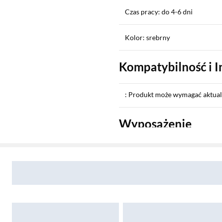
Czas pracy: do 4-6 dni
Kolor: srebrny
Kompatybilność i I
: Produkt może wymagać aktuali
Wyposażenie
Sekcja pominięta
Zostałeś przeniesiony do opinii
Zostałeś przeniesiony do pytań i odpowiedzi
Wyposażenie: przewód do łado
Instrukcja użytkownika: Pobier
Informacje o bezpieczeństwie: 