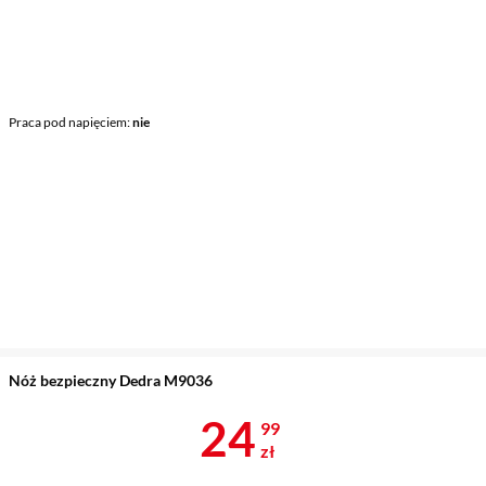
Praca pod napięciem
nie
Nóż bezpieczny Dedra M9036
Cena 24,99 z
24
99
zł