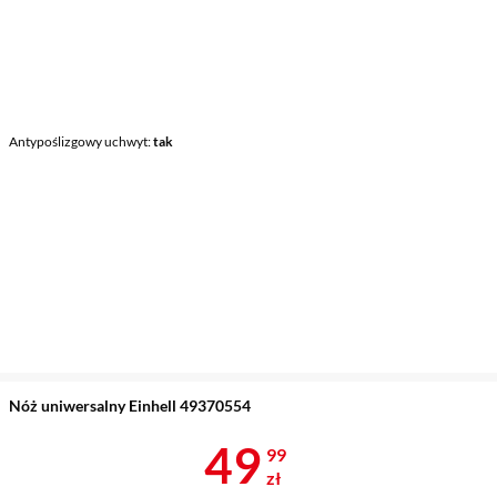
Antypoślizgowy uchwyt
tak
Nóż uniwersalny Einhell 49370554
Cena 49,99 z
49
99
zł