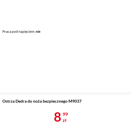
Praca pod napięciem
nie
Ostrza Dedra do noża bezpiecznego M9037
Cena 8,99 zł
8
99
zł