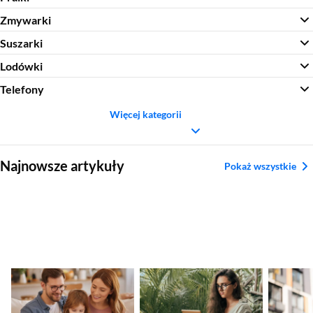
Zmywarki
Suszarki
Lodówki
Telefony
Więcej kategorii
Sekcja pominięta
Najnowsze artykuły
Pokaż wszystkie
Tablet do nauki, pracy,
Jaki iPad kupić w
Jak wył
rozrywki – który
2025? Praktyczny
włączyć
wybrać?
poradnik