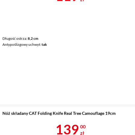
Długość ostrza
8,2 cm
Antypoślizgowy uchwyt
tak
Nóż składany CAT Folding Knife Real Tree Camouflage 19cm
Cena 139 zł
139
00
zł