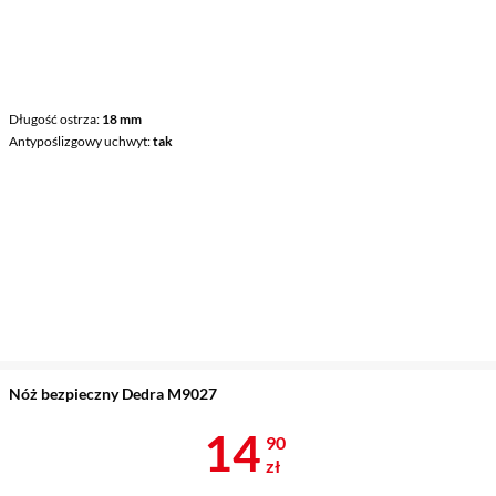
Długość ostrza
18 mm
Antypoślizgowy uchwyt
tak
Nóż bezpieczny Dedra M9027
Cena 14,90 z
14
90
zł