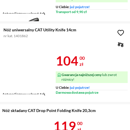
U Ciebie:
już pojutrze!
Transport od 9,90 zł
Antypoślizgowy uchwyt
tak
Nóż uniwersalny CAT Utility Knife 14cm
nr kat. 1401862
Cena 104 zł
104
00
zł
Gwarancja najniższej ceny
lub zwrot
różnicy!
U Ciebie:
już pojutrze!
Darmowa dostawa pojutrze
Antypoślizgowy uchwyt
tak
Nóż składany CAT Drop Point Folding Knife 20,3cm
Cena 119 zł
119
00
zł