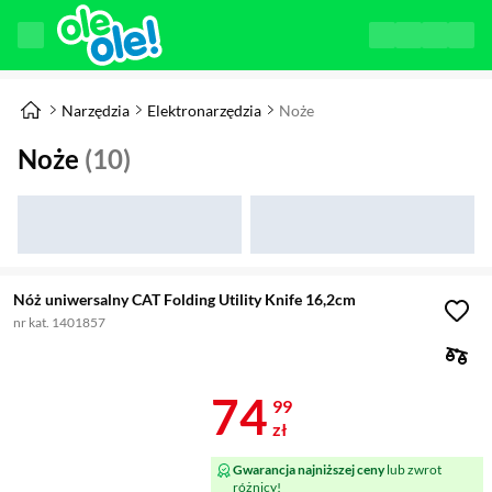
Narzędzia
Elektronarzędzia
Noże
Noże
(10)
Nóż uniwersalny CAT Folding Utility Knife 16,2cm
nr kat. 1401857
Cena 74,99 z
74
99
zł
Gwarancja najniższej ceny
lub zwrot
różnicy!