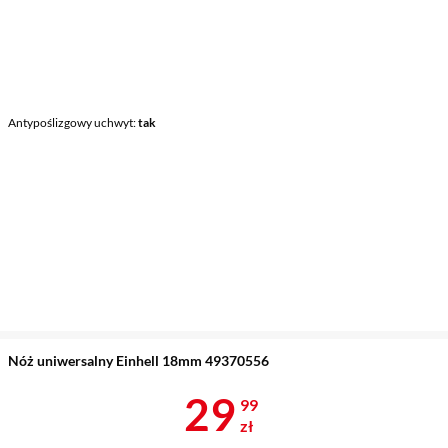
Antypoślizgowy uchwyt
tak
Nóż uniwersalny Einhell 18mm 49370556
Cena 29,99 z
29
99
zł