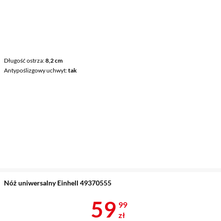
Długość ostrza
8,2 cm
Antypoślizgowy uchwyt
tak
Nóż uniwersalny Einhell 49370555
Cena 59,99 z
59
99
zł