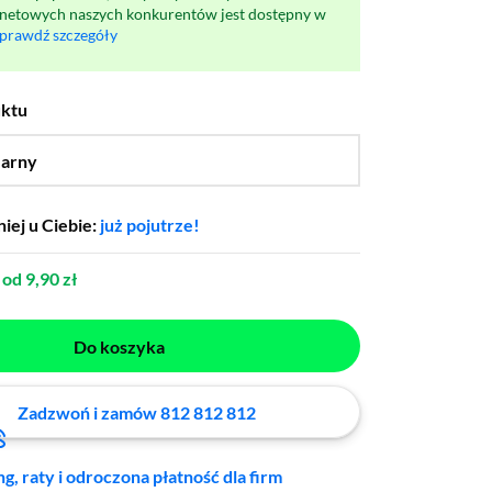
rnetowych naszych konkurentów jest dostępny w
prawdź szczegóły
uktu
arny
…
iej u Ciebie:
już pojutrze!
od 9,90 zł
Do koszyka
Zadzwoń i zamów 812 812 812
ng, raty i odroczona płatność dla firm