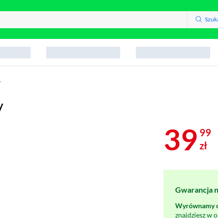
Szuk
y
y
39
99
zł
Gwarancja na
Wyrównamy ce
znajdziesz w 