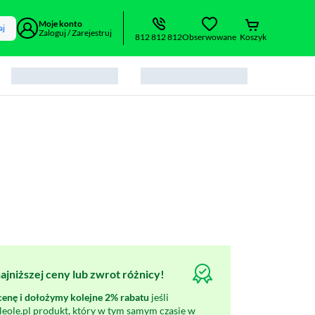
Moje konto
aj
Zaloguj / Zarejestruj
812 812 812
Obserwowane
Koszyk
jniższej ceny lub zwrot różnicy!
nę i dołożymy kolejne 2% rabatu
jeśli
oleole.pl produkt, który w tym samym czasie w