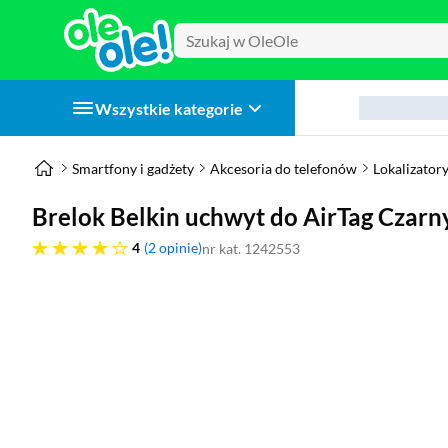
Wszystkie kategorie
Smartfony i gadżety
Akcesoria do telefonów
Lokalizator
Brelok Belkin uchwyt do AirTag Czarn
cztery gwiazdki
4
2 opinie
nr kat. 1242553