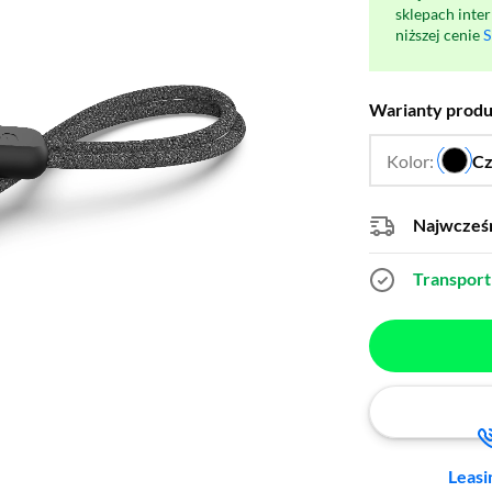
sklepach inte
niższej cenie
S
Warianty prod
Kolor:
Cz
Najwcześn
Transport 
Leasi