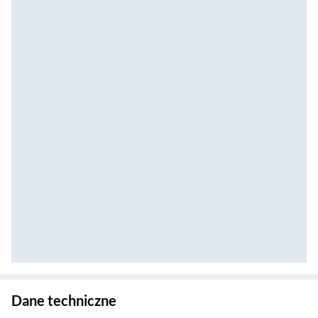
Zostałeś przeniesiony do danych technicznych produktu
Dane techniczne