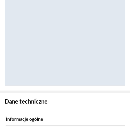
Zostałeś przeniesiony do danych technicznych produktu
Dane techniczne
Informacje ogólne