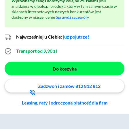
Wyrównamy cenę i dołożymy kolejne 2% rabatu
jeśli
znajdziesz w oleole.pl produkt, który w tym samym czasie w
sklepach internetowych naszych konkurentów jest
dostępny w niższej cenie
Sprawdź szczegóły
Najwcześniej u Ciebie:
już pojutrze!
Transport od 9,90 zł
Do koszyka
Zadzwoń i zamów 812 812 812
Leasing, raty i odroczona płatność dla firm
Zostałeś przeniesiony do sekcji akcesoriów