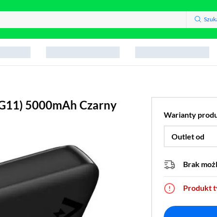
Szuk
G11) 5000mAh Czarny
Warianty prod
Outlet od
Brak moż
Produkt 