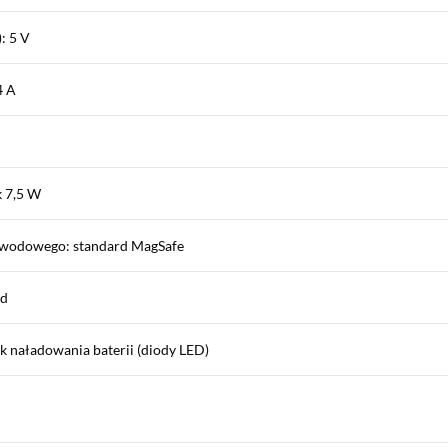
: 5 V
4 A
 7,5 W
ewodowego: standard MagSafe
ad
 naładowania baterii (diody LED)