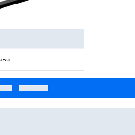
erwuj
FC51 Bipow 2 Pro 30000mAh 22,5W Cyfrowy wyświetlacz, Wbudowany kabel USB-C Bi