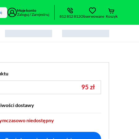
Moje konto
aj
Zaloguj / Zarejestruj
812 812 812
Obserwowane
Koszyk
uktu
95 zł
liwości dostawy
tymczasowo niedostępny