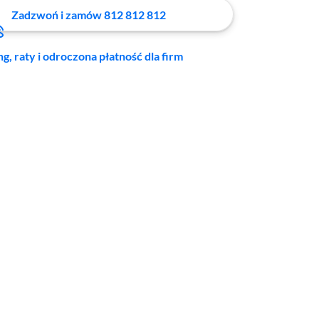
Zadzwoń i zamów 812 812 812
ng, raty i odroczona płatność dla firm