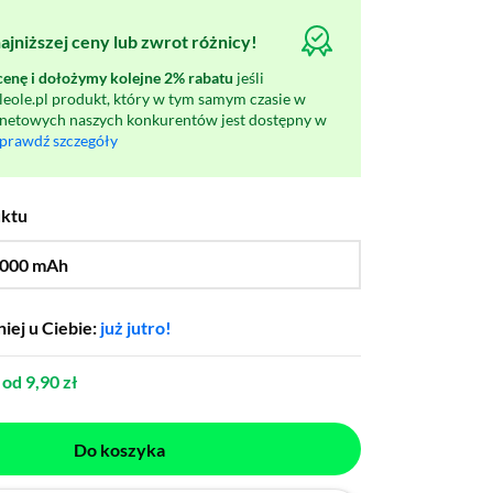
jniższej ceny lub zwrot różnicy!
nę i dołożymy kolejne 2% rabatu
jeśli
oleole.pl produkt, który w tym samym czasie w
rnetowych naszych konkurentów jest dostępny w
prawdź szczegóły
uktu
000 mAh
…
10000 mAh
iej u Ciebie:
już jutro!
od 9,90 zł
Do koszyka