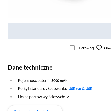
Porównaj
Obs
Dane techniczne
Otwórz warstwę
Pojemność baterii:
5000 mAh
Porty i standardy ładowania:
Otwórz warstwę
Otwórz warstw
USB typ C,
USB
Otwórz warstwę
Liczba portów wyjściowych:
2