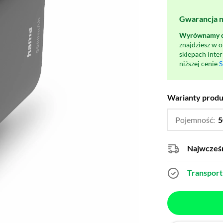
Gwarancja na
Wyrównamy ce
znajdziesz w 
sklepach inte
niższej cenie
S
Warianty prod
Pojemność:
5
Najwcześn
Transport 