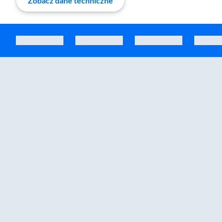
Zobacz dane techniczne
Zostałeś przeniesiony do sekcji akcesoriów