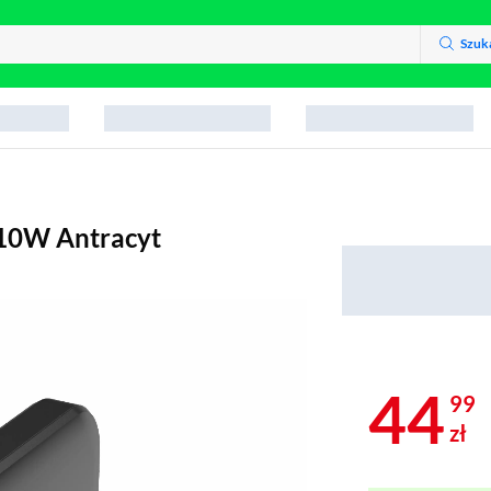
Szuk
10W Antracyt
44
99
zł