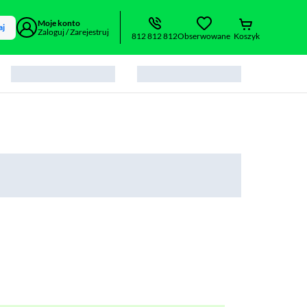
Moje konto
aj
Zaloguj / Zarejestruj
812 812 812
Obserwowane
Koszyk