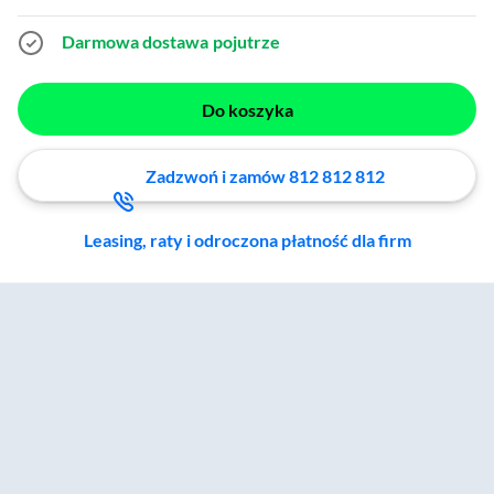
Darmowa dostawa
pojutrze
Do koszyka
Zadzwoń i zamów 812 812 812
Leasing, raty i odroczona płatność dla firm
Zostałeś przeniesiony do sekcji akcesoriów