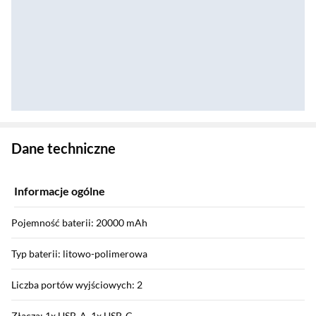
Zostałeś przeniesiony do danych technicznych produktu
Dane techniczne
Informacje ogólne
Pojemność baterii: 20000 mAh
Typ baterii: litowo-polimerowa
Liczba portów wyjściowych: 2
Złącza: 1x USB-A, 1x USB-C