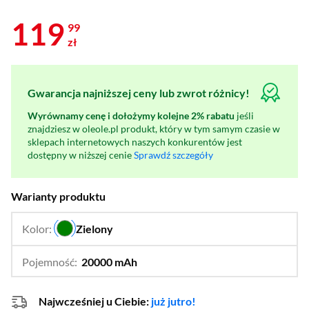
119
99
zł
Gwarancja najniższej ceny lub zwrot różnicy!
Wyrównamy cenę i dołożymy kolejne 2% rabatu
jeśli
znajdziesz w oleole.pl produkt, który w tym samym czasie w
sklepach internetowych naszych konkurentów jest
dostępny w niższej cenie
Sprawdź szczegóły
Warianty produktu
Kolor:
Zielony
…
Pojemność:
20000 mAh
…
10000 mAh
Najwcześniej u Ciebie:
już jutro!