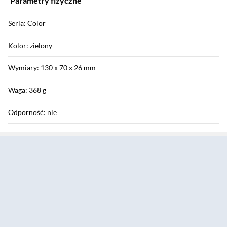
Parametry fizyczne
Seria: Color
Kolor: zielony
Wymiary: 130 x 70 x 26 mm
Waga: 368 g
Odporność: nie
Sekcja pominięta
Instrukcja użytkownika: Pobierz
Informacje o bezpieczeństwie: Pobierz
Gwarancja
Gwarancja: 24 miesiące