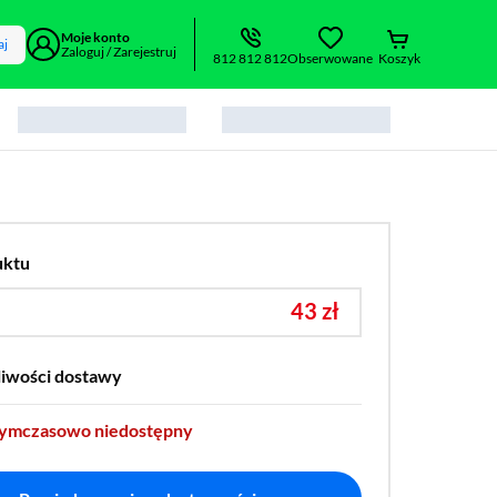
Moje konto
aj
Zaloguj / Zarejestruj
812 812 812
Obserwowane
Koszyk
uktu
43 zł
liwości dostawy
tymczasowo niedostępny