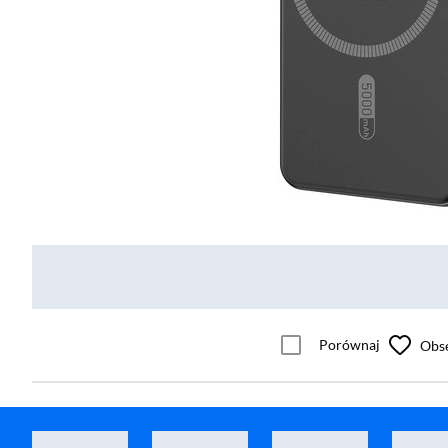
Porównaj
Obs
Powerbank Newell PBMS-10000 MagSafe10000mAh PD 20W Czarny
Powerbank Base