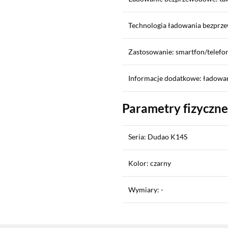
Technologia ładowania bezprze
Zastosowanie: smartfon/telefon
Informacje dodatkowe: ładow
Parametry fizyczne
Seria: Dudao K14S
Kolor: czarny
Wymiary: -
Sekcja pominięta
Waga: 221 g