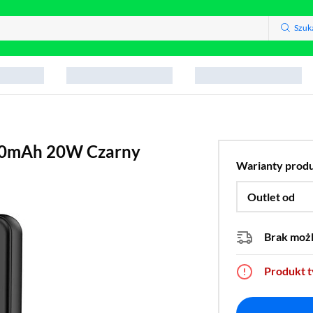
Szuk
00mAh 20W Czarny
Warianty prod
Outlet od
Brak moż
Produkt 