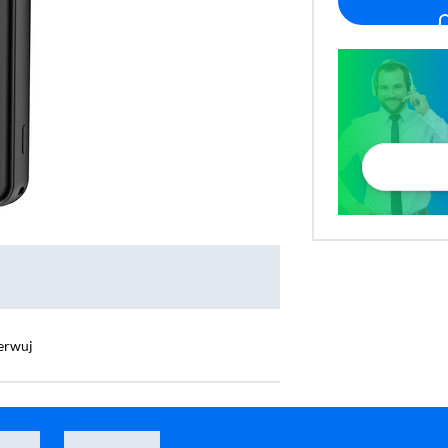
erwuj
us EnerFill FC51 Bipow 2 Pro 30000mAh 22,5W Cyfrowy wyświetlacz, Wbudowany ka