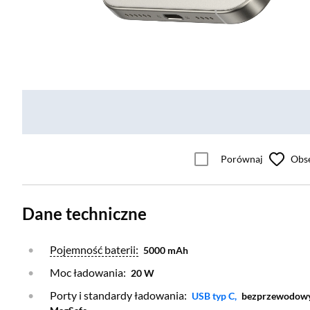
Porównaj
Obs
Dane techniczne
Otwórz warstwę
Pojemność baterii:
5000 mAh
Moc ładowania:
20 W
Porty i standardy ładowania:
Otwórz warstwę
USB typ C,
bezprzewodowy 