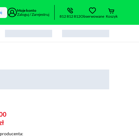
Moje konto
aj
Zaloguj / Zarejestruj
812 812 812
Obserwowane
Koszyk
00
zł
producenta: