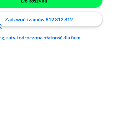
Do koszyka
Zadzwoń i zamów 812 812 812
ng, raty i odroczona płatność dla firm