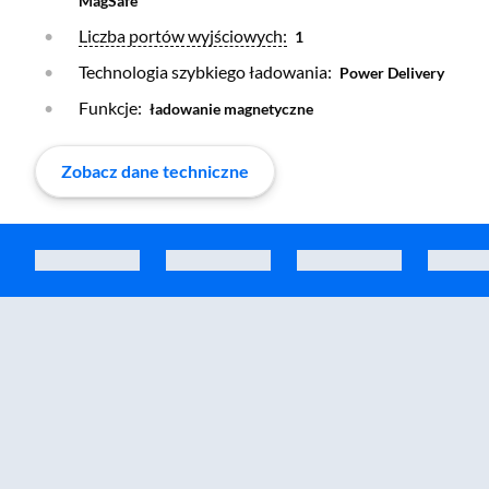
MagSafe
Otwórz warstwę
Liczba portów wyjściowych:
1
Technologia szybkiego ładowania:
Power Delivery
Funkcje:
ładowanie magnetyczne
Zobacz dane techniczne
Zostałeś przeniesiony do sekcji akcesoriów