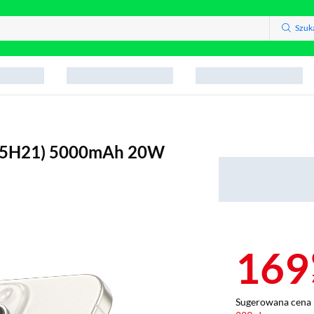
Szuk
65H21) 5000mAh 20W
169
Sugerowana cena 