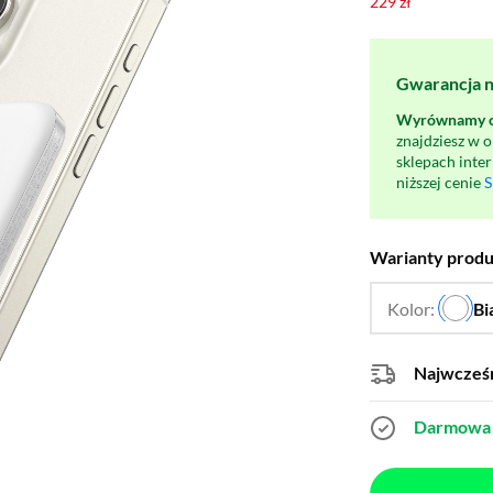
229 zł
Gwarancja na
Wyrównamy ce
znajdziesz w 
sklepach inte
niższej cenie
S
Warianty prod
Kolor:
Bi
Najwcześn
Darmowa 