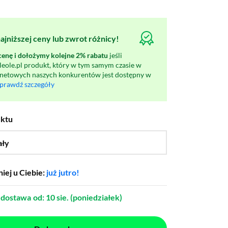
jniższej ceny lub zwrot różnicy!
nę i dołożymy kolejne 2% rabatu
jeśli
oleole.pl produkt, który w tym samym czasie w
rnetowych naszych konkurentów jest dostępny w
prawdź szczegóły
uktu
ały
…
iej u Ciebie:
już jutro!
dostawa
od: 10 sie. (poniedziałek)