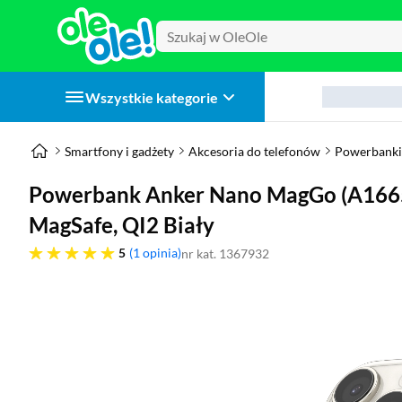
Wszystkie kategorie
Smartfony i gadżety
Akcesoria do telefonów
Powerbanki
Powerbank Anker Nano MagGo (A16
MagSafe, QI2 Biały
pięć gwiazdek
5
1 opinia
nr kat. 1367932