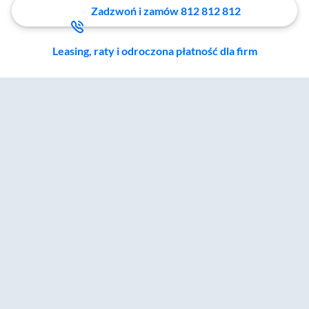
Zadzwoń i zamów 812 812 812
Leasing, raty i odroczona płatność dla firm
Zostałeś przeniesiony do sekcji akcesoriów