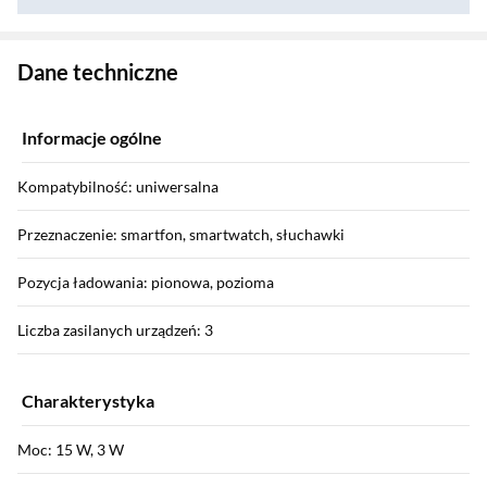
Zostałeś przeniesiony do danych technicznych produktu
Dane techniczne
Informacje ogólne
Kompatybilność: uniwersalna
Przeznaczenie: smartfon, smartwatch, słuchawki
Pozycja ładowania: pionowa, pozioma
Liczba zasilanych urządzeń: 3
Charakterystyka
Moc: 15 W, 3 W