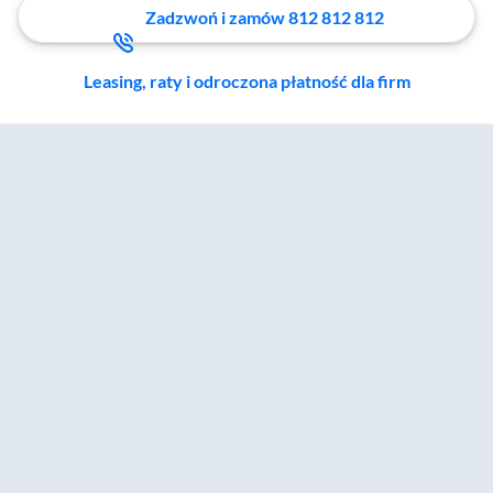
Zadzwoń i zamów 812 812 812
Leasing, raty i odroczona płatność dla firm
Zostałeś przeniesiony do sekcji akcesoriów