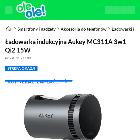
Smartfony i gadżety
Akcesoria do telefonów
Ładowarki ind
Ładowarka indukcyjna Aukey MC311A 3w1
Qi2 15W
nr kat. 1371181
STREFA OKAZJI
KUP TERAZ, ZAPŁAĆ
ZA 30 DNI