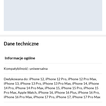
Zostałeś przeniesiony do danych technicznych produktu
Dane techniczne
Informacje ogólne
Kompatybilność: uniwersalna
Dedykowana do: iPhone 12, iPhone 12 Pro, iPhone 12 Pro Max,
iPhone 13, iPhone 13 Pro, iPhone 13 Pro Max, iPhone 14, iPhone
14 Pro, iPhone 14 Pro Max, iPhone 15, iPhone 15 Pro, iPhone 15
Pro Max, Apple Watch, iPhone 16, iPhone 16 Plus, iPhone 16 Pro,
iPhone 16 Pro Max, iPhone 17 Pro, iPhone 17, iPhone 17 Pro Max