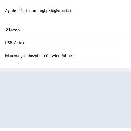
Zgodność z technologią MagSafe: tak
Złącza
USB-C: tak
Informacje o bezpieczeństwie: Pobierz
Sekcja pominięta
Gwarancja
Gwarancja: 24 miesiące
Producent
Nazwa producenta: Lienco SAS