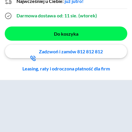
Stal optyczna
Najwcześniej u Ciebie:
już jutro!
Darmowa dostawa
od: 11 sie. (wtorek)
Do koszyka
Zadzwoń i zamów 812 812 812
Leasing, raty i odroczona płatność dla firm
Zostałeś przeniesiony do sekcji akcesoriów