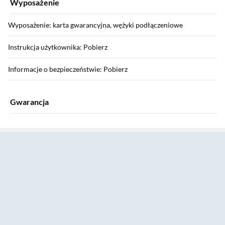
Wyposażenie
Wyposażenie: karta gwarancyjna, wężyki podłączeniowe
Instrukcja użytkownika: Pobierz
Informacje o bezpieczeństwie: Pobierz
Gwarancja
Sekcja pominięta
Gwarancja: 5 lat z włączeniami
Szczegółowe warunki gwarancji: Pobierz
Producent
Nazwa producenta: Franke Kuchentechnik AG
Marka: Franke