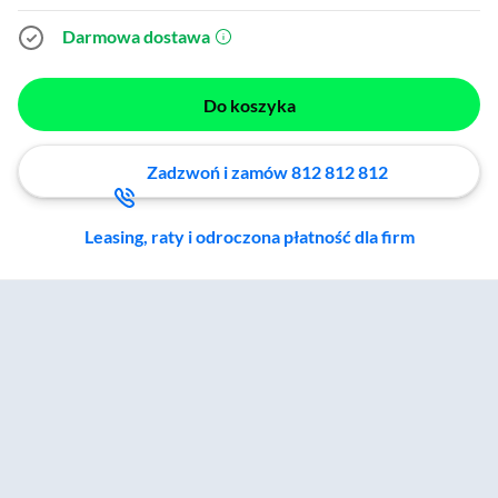
Darmowa dostawa
(otworzy się w nowym oknie)
Do koszyka
Zadzwoń i zamów 812 812 812
Leasing, raty i odroczona płatność dla firm
Zostałeś przeniesiony do sekcji akcesoriów