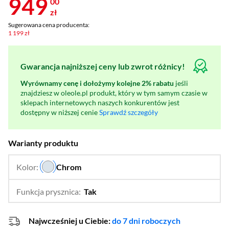
949
00
zł
Sugerowana cena producenta:
1 199 zł
Gwarancja najniższej ceny lub zwrot różnicy!
Wyrównamy cenę i dołożymy kolejne 2% rabatu
jeśli
znajdziesz w oleole.pl produkt, który w tym samym czasie w
sklepach internetowych naszych konkurentów jest
dostępny w niższej cenie
Sprawdź szczegóły
Warianty produktu
Kolor:
Chrom
Czarny mat/miedziany,
…
Stal optyczna,
Czarny mat/złoty,
Funkcja prysznica:
Tak
…
Nie
Najwcześniej u Ciebie:
do 7 dni roboczych