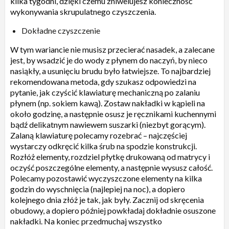
kilka tygodni, dzięki czemu zniwelujesz konieczność
wykonywania skrupulatnego czyszczenia.
Dokładne czyszczenie
W tym wariancie nie musisz przecierać nasadek, a zalecane
jest, by wsadzić je do wody z płynem do naczyń, by nieco
nasiąkły, a usunięciu brudu było łatwiejsze. To najbardziej
rekomendowana metoda, gdy szukasz odpowiedzi na
pytanie, jak czyścić klawiaturę mechaniczną po zalaniu
płynem (np. sokiem kawą). Zostaw nakładki w kąpieli na
około godzinę, a następnie osusz je ręcznikami kuchennymi
bądź delikatnym nawiewem suszarki (niezbyt gorącym).
Zalaną klawiaturę polecamy rozebrać – najczęściej
wystarczy odkręcić kilka śrub na spodzie konstrukcji.
Rozłóż elementy, rozdziel płytkę drukowaną od matrycy i
oczyść poszczególne elementy, a następnie wysusz całość.
Polecamy pozostawić wyczyszczone elementy na kilka
godzin do wyschnięcia (najlepiej na noc), a dopiero
kolejnego dnia złóż je tak, jak były. Zacznij od skręcenia
obudowy, a dopiero później powkładaj dokładnie osuszone
nakładki. Na koniec przedmuchaj wszystko