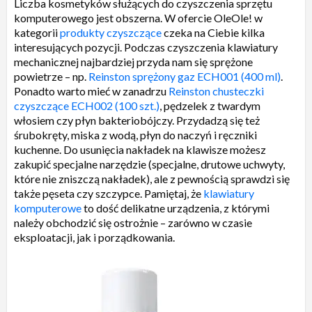
Liczba kosmetyków służących do czyszczenia sprzętu
komputerowego jest obszerna. W ofercie OleOle! w
kategorii
produkty czyszczące
czeka na Ciebie kilka
interesujących pozycji. Podczas czyszczenia klawiatury
mechanicznej najbardziej przyda nam się sprężone
powietrze – np.
Reinston sprężony gaz ECH001 (400 ml)
.
Ponadto warto mieć w zanadrzu
Reinston chusteczki
czyszczące ECH002 (100 szt.)
, pędzelek z twardym
włosiem czy płyn bakteriobójczy. Przydadzą się też
śrubokręty, miska z wodą, płyn do naczyń i ręczniki
kuchenne. Do usunięcia nakładek na klawisze możesz
zakupić specjalne narzędzie (specjalne, drutowe uchwyty,
które nie zniszczą nakładek), ale z pewnością sprawdzi się
także pęseta czy szczypce. Pamiętaj, że
klawiatury
komputerowe
to dość delikatne urządzenia, z którymi
należy obchodzić się ostrożnie – zarówno w czasie
eksploatacji, jak i porządkowania.