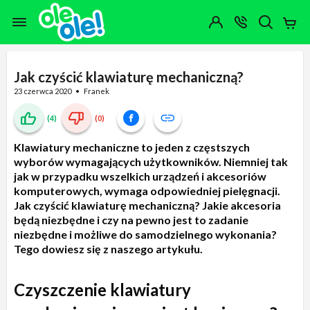
Przejdź do zawartości strony
Przejdź do wyszukiwarki
Przejdź do kategorii
Przejdź do stopki
Moje
OTWÓRZ
MENU
Konto
Koszy
KONTAKT
(0)
Jakiego
produktu
szukasz?
Jak czyścić klawiaturę mechaniczną?
23 czerwca 2020
Franek
(4)
(0)
Klawiatury mechaniczne to jeden z częstszych
wyborów wymagających użytkowników. Niemniej tak
jak w przypadku wszelkich urządzeń i akcesoriów
komputerowych, wymaga odpowiedniej pielęgnacji.
Jak czyścić klawiaturę mechaniczną? Jakie akcesoria
będą niezbędne i czy na pewno jest to zadanie
niezbędne i możliwe do samodzielnego wykonania?
Tego dowiesz się z naszego artykułu.
Czyszczenie klawiatury