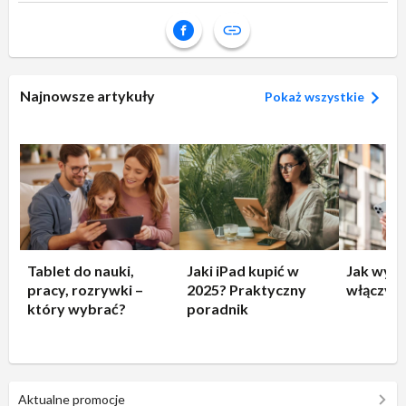
Najnowsze artykuły
Pokaż wszystkie
Tablet do nauki,
Jaki iPad kupić w
Jak wyłą
pracy, rozrywki –
2025? Praktyczny
włączyć 
który wybrać?
poradnik
Aktualne promocje