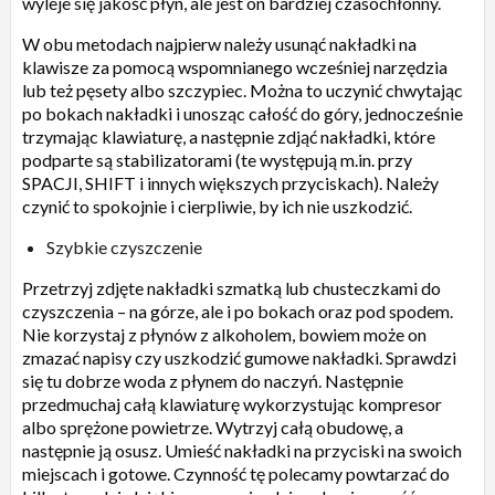
wyleje się jakość płyn, ale jest on bardziej czasochłonny.
W obu metodach najpierw należy usunąć nakładki na
klawisze za pomocą wspomnianego wcześniej narzędzia
lub też pęsety albo szczypiec. Można to uczynić chwytając
po bokach nakładki i unosząc całość do góry, jednocześnie
trzymając klawiaturę, a następnie zdjąć nakładki, które
podparte są stabilizatorami (te występują m.in. przy
SPACJI, SHIFT i innych większych przyciskach). Należy
czynić to spokojnie i cierpliwie, by ich nie uszkodzić.
Szybkie czyszczenie
Przetrzyj zdjęte nakładki szmatką lub chusteczkami do
czyszczenia – na górze, ale i po bokach oraz pod spodem.
Nie korzystaj z płynów z alkoholem, bowiem może on
zmazać napisy czy uszkodzić gumowe nakładki. Sprawdzi
się tu dobrze woda z płynem do naczyń. Następnie
przedmuchaj całą klawiaturę wykorzystując kompresor
albo sprężone powietrze. Wytrzyj całą obudowę, a
następnie ją osusz. Umieść nakładki na przyciski na swoich
miejscach i gotowe. Czynność tę polecamy powtarzać do