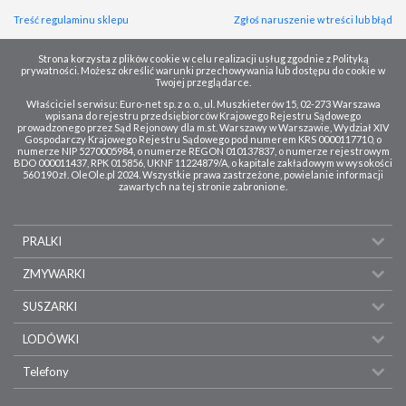
Treść regulaminu sklepu
Zgłoś naruszenie w treści lub błąd
Strona korzysta z plików cookie w celu realizacji usług zgodnie z Polityką
prywatności. Możesz określić warunki przechowywania lub dostępu do cookie w
Twojej przeglądarce.
Właściciel serwisu: Euro-net sp. z o. o., ul. Muszkieterów 15, 02-273 Warszawa
wpisana do rejestru przedsiębiorców Krajowego Rejestru Sądowego
prowadzonego przez Sąd Rejonowy dla m.st. Warszawy w Warszawie, Wydział XIV
Gospodarczy Krajowego Rejestru Sądowego pod numerem KRS 0000117710, o
numerze NIP 5270005984, o numerze REGON 010137837, o numerze rejestrowym
BDO 000011437, RPK 015856, UKNF 11224879/A, o kapitale zakładowym w wysokości
560 190 zł. OleOle.pl 2024. Wszystkie prawa zastrzeżone, powielanie informacji
zawartych na tej stronie zabronione.
PRALKI
ZMYWARKI
SUSZARKI
LODÓWKI
Telefony