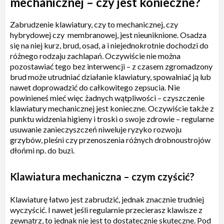
mechanicznej – czy jest konieczne?
Zabrudzenie klawiatury, czy to mechanicznej, czy
hybrydowej czy membranowej, jest nieuniknione. Osadza
się na niej kurz, brud, osad, a i niejednokrotnie dochodzi do
różnego rodzaju zachlapań. Oczywiście nie można
pozostawiać tego bez interwencji – z czasem zgromadzony
brud może utrudniać działanie klawiatury, spowalniać ją lub
nawet doprowadzić do całkowitego zepsucia. Nie
powinieneś mieć więc żadnych wątpliwości – czyszczenie
klawiatury mechanicznej jest konieczne. Oczywiście także z
punktu widzenia higieny i troski o swoje zdrowie – regularne
usuwanie zanieczyszczeń niweluje ryzyko rozwoju
grzybów, pleśni czy przenoszenia różnych drobnoustrojów
dłońmi np. do buzi.
Klawiatura mechaniczna – czym czyścić?
Klawiaturę łatwo jest zabrudzić, jednak znacznie trudniej
wyczyścić. I nawet jeśli regularnie przecierasz klawisze z
zewnątrz, to jednak nie jest to dostatecznie skuteczne. Pod