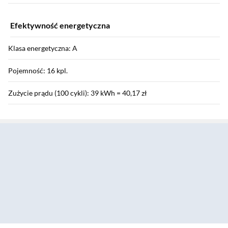
Efektywność energetyczna
Klasa energetyczna: A
Pojemność: 16 kpl.
Zużycie prądu (100 cykli): 39 kWh = 40,17 zł
Sekcja pominięta
Zużycie energii w cyklu : 0,39 kWh
Zużycie wody - cykl: 9,5 l
Czas programu dla standardowego cyklu mycia: 5:15
Zużycie energii w trybie czuwania: 0,5 W
Poziom hałasu: 44 dB
Klasa poziomu hałasu: B