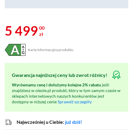
5 499
00
zł
Karta informacyjna produktu
Plik w formacie pdf
(otworzy się w nowym oknie)
Gwarancja najniższej ceny lub zwrot różnicy!
Wyrównamy cenę i dołożymy kolejne 2% rabatu
jeśli
znajdziesz w oleole.pl produkt, który w tym samym czasie w
sklepach internetowych naszych konkurentów jest
dostępny w niższej cenie
Sprawdź szczegóły
Najwcześniej u Ciebie:
już dziś!