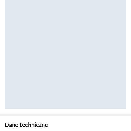
Zostałeś przeniesiony do danych technicznych produktu
Dane techniczne