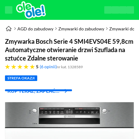
AGD do zabudowy
Zmywarki do zabudowy
Zmywarki do 
Zmywarka Bosch Serie 4 SMI4EVS04E 59,8cm
Automatyczne otwieranie drzwi Szuflada na
sztućce Zdalne sterowanie
pięć gwiazdek
5
6 opinii
nr kat. 1328589
STREFA OKAZJI
KUP TERAZ, ZAPŁAĆ
ZA 30 DNI