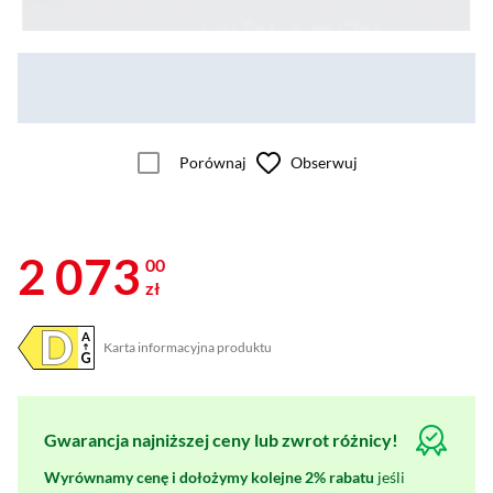
Porównaj
Obserwuj
2 073
00
zł
Karta informacyjna produktu
Plik w formacie pdf
(otworzy się w nowym oknie)
Gwarancja najniższej ceny lub zwrot różnicy!
Wyrównamy cenę i dołożymy kolejne 2% rabatu
jeśli