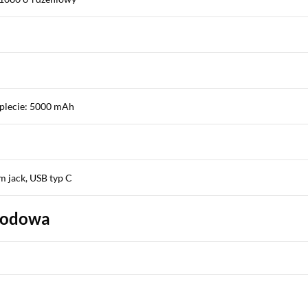
plecie: 5000 mAh
m jack, USB typ C
wodowa