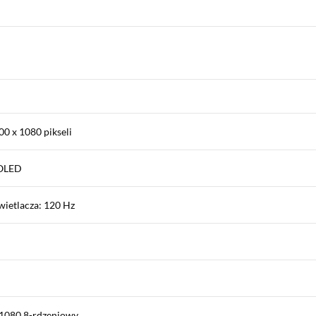
00 x 1080 pikseli
MOLED
wietlacza: 120 Hz
 1080 8-rdzeniowy