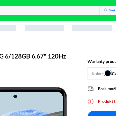
Szuk
5G 6/128GB 6,67" 120Hz
Warianty prod
Kolor:
C
Brak moż
Produkt 