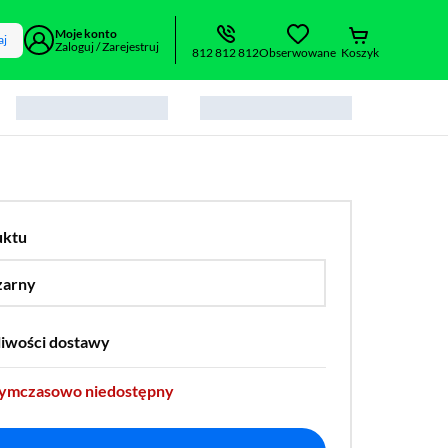
Moje konto
aj
Zaloguj / Zarejestruj
812 812 812
Obserwowane
Koszyk
uktu
zarny
…
liwości dostawy
tymczasowo niedostępny