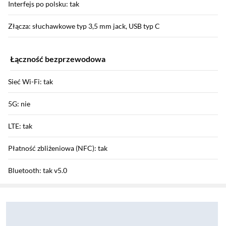
Interfejs po polsku: tak
Złącza: słuchawkowe typ 3,5 mm jack, USB typ C
Łączność bezprzewodowa
Sieć Wi-Fi: tak
5G: nie
LTE: tak
Płatność zbliżeniowa (NFC): tak
Bluetooth: tak v5.0
Sekcja pominięta
Zostałeś przeniesiony do opinii
Zostałeś przeniesiony do pytań i odpowiedzi
GPRS / EDGE: tak /
Funkcje aparatu