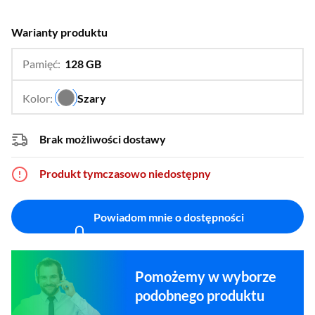
Warianty produktu
Pamięć:
128 GB
…
64 GB,
256 GB
Kolor:
Szary
…
Brak możliwości dostawy
Produkt tymczasowo niedostępny
Powiadom mnie o dostępności
Pomożemy w wyborze
podobnego produktu