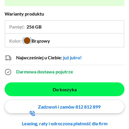
Warianty produktu
Pamięć:
256 GB
…
512 GB
Kolor:
Brązowy
…
Najwcześniej u Ciebie:
już jutro!
Darmowa dostawa
pojutrze
Do koszyka
Zadzwoń i zamów 812 812 899
Leasing, raty i odroczona płatność dla firm