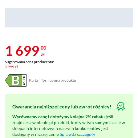
1 699
00
zł
Sugerowana cena producenta:
1 999 zł
Karta informacyjna produktu
Plik w formacie pdf
(otworzy się w nowym oknie)
Gwarancja najniższej ceny lub zwrot różnicy!
Wyrównamy cenę i dołożymy kolejne 2% rabatu
jeśli
znajdziesz w oleole.pl produkt, który w tym samym czasie w
sklepach internetowych naszych konkurentów jest
dostępny w niższej cenie
Sprawdź szczegóły