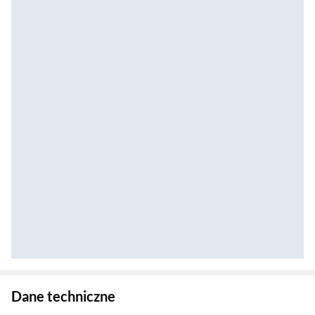
Zostałeś przeniesiony do danych technicznych produktu
Dane techniczne