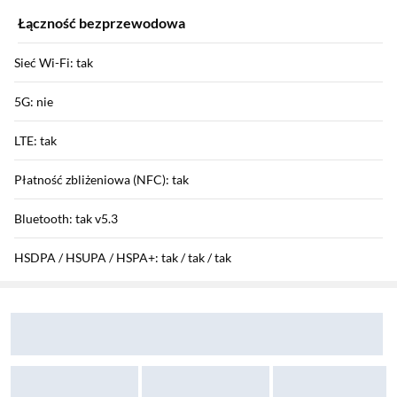
Łączność bezprzewodowa
Sieć Wi-Fi: tak
5G: nie
LTE: tak
Płatność zbliżeniowa (NFC): tak
Bluetooth: tak v5.3
HSDPA / HSUPA / HSPA+: tak / tak / tak
Sekcja pominięta
Zostałeś przeniesiony do opinii
Zostałeś przeniesiony do pytań i odpowiedzi
GPRS / EDGE: tak / tak
Funkcje aparatu
Aparat tylny: 108 Mpix + 2 Mpix + 2 Mpix