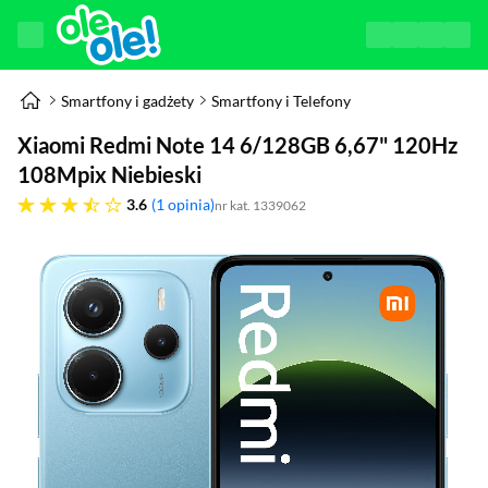
Smartfony i gadżety
Smartfony i Telefony
Xiaomi Redmi Note 14 6/128GB 6,67" 120Hz
108Mpix Niebieski
3.6 gwiazdek
3.6
1 opinia
nr kat. 1339062