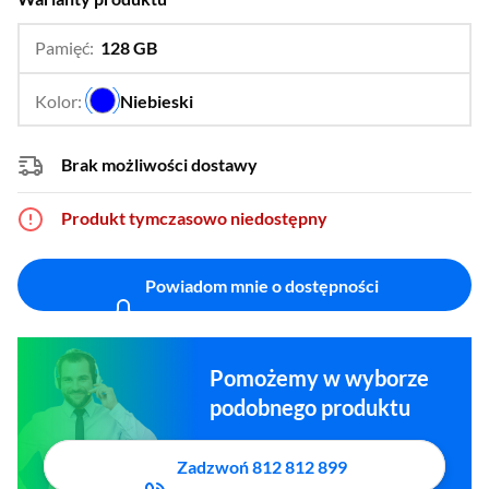
Pamięć:
128 GB
…
256 GB
Kolor:
Niebieski
…
Brak możliwości dostawy
Produkt tymczasowo niedostępny
Powiadom mnie o dostępności
Pomożemy w wyborze
podobnego produktu
Zadzwoń 812 812 899