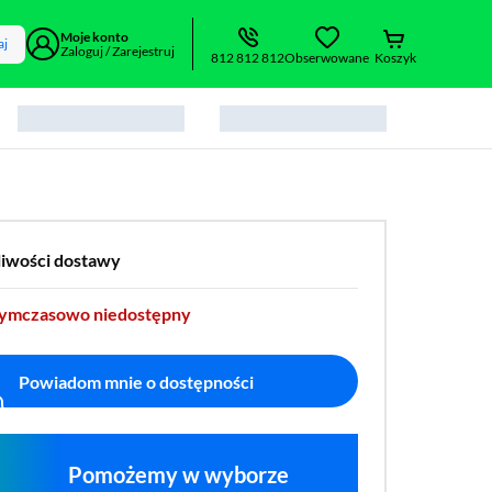
Moje konto
aj
Zaloguj / Zarejestruj
812 812 812
Obserwowane
Koszyk
liwości dostawy
tymczasowo niedostępny
Powiadom mnie o dostępności
Pomożemy w wyborze