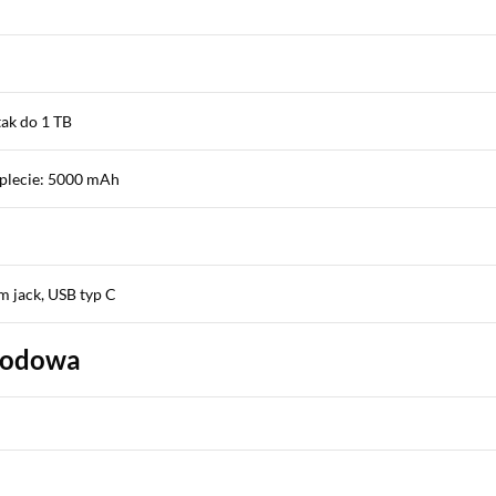
tak do 1 TB
plecie: 5000 mAh
m jack, USB typ C
wodowa