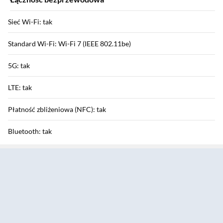
Sieć Wi-Fi: tak
Standard Wi-Fi: Wi-Fi 7 (IEEE 802.11be)
5G: tak
LTE: tak
Płatność zbliżeniowa (NFC): tak
Bluetooth: tak
Sekcja pominięta
HSDPA / HSUPA / HSPA+: tak / tak / tak
GPRS / EDGE: tak / tak
Funkcje aparatu