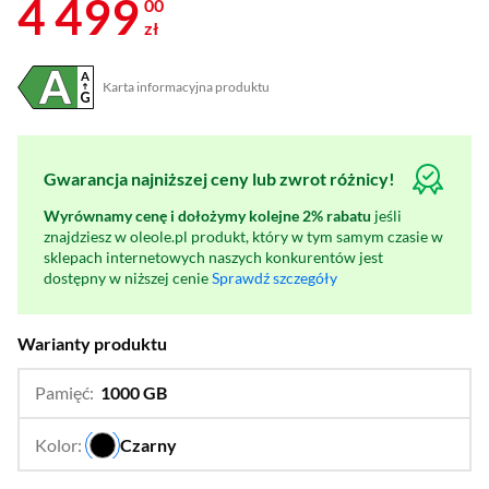
4 499
00
zł
Karta informacyjna produktu
Plik w formacie pdf
(otworzy się w nowym oknie)
Gwarancja najniższej ceny lub zwrot różnicy!
Wyrównamy cenę i dołożymy kolejne 2% rabatu
jeśli
znajdziesz w oleole.pl produkt, który w tym samym czasie w
sklepach internetowych naszych konkurentów jest
dostępny w niższej cenie
Sprawdź szczegóły
Warianty produktu
Pamięć:
1000 GB
…
512 GB
Kolor:
Czarny
…