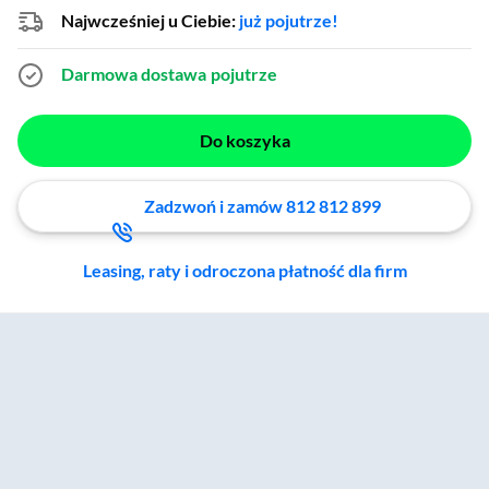
Najwcześniej u Ciebie:
już pojutrze!
Darmowa dostawa
pojutrze
Do koszyka
Zadzwoń i zamów 812 812 899
Leasing, raty i odroczona płatność dla firm
Zostałeś przeniesiony do sekcji akcesoriów