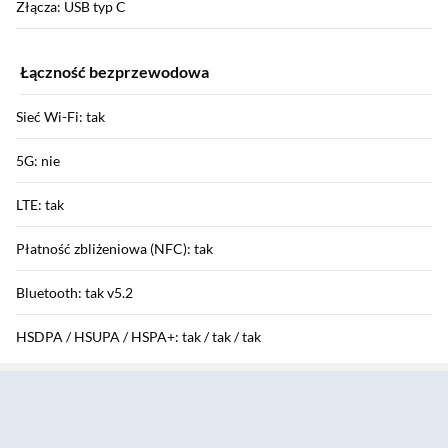
Złącza: USB typ C
Łączność bezprzewodowa
Sieć Wi-Fi: tak
5G: nie
LTE: tak
Płatność zbliżeniowa (NFC): tak
Bluetooth: tak v5.2
HSDPA / HSUPA / HSPA+: tak / tak / tak
Sekcja pominięta
GPRS / EDGE: tak / tak
Funkcje aparatu