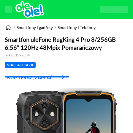
Smartfony i gadżety
Smartfony i Telefony
Smartfon uleFone RugKing 4 Pro 8/256GB
6,56" 120Hz 48Mpix Pomarańczowy
nr kat. 1392584
STREFA OKAZJI
KUP TERAZ, ZAPŁAĆ
ZA 30 DNI