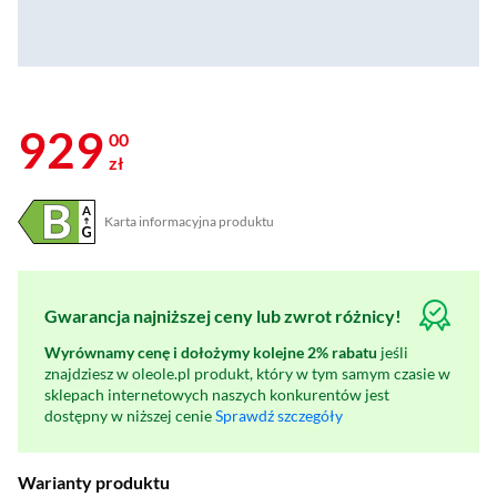
929
00
zł
Karta informacyjna produktu
Plik w formacie pdf
(otworzy się w nowym oknie)
Gwarancja najniższej ceny lub zwrot różnicy!
Wyrównamy cenę i dołożymy kolejne 2% rabatu
jeśli
znajdziesz w oleole.pl produkt, który w tym samym czasie w
sklepach internetowych naszych konkurentów jest
dostępny w niższej cenie
Sprawdź szczegóły
Warianty produktu