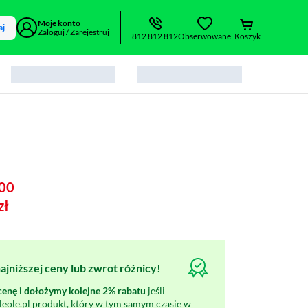
Moje konto
aj
Zaloguj / Zarejestruj
812 812 812
Obserwowane
Koszyk
00
zł
jniższej ceny lub zwrot różnicy!
nę i dołożymy kolejne 2% rabatu
jeśli
oleole.pl produkt, który w tym samym czasie w