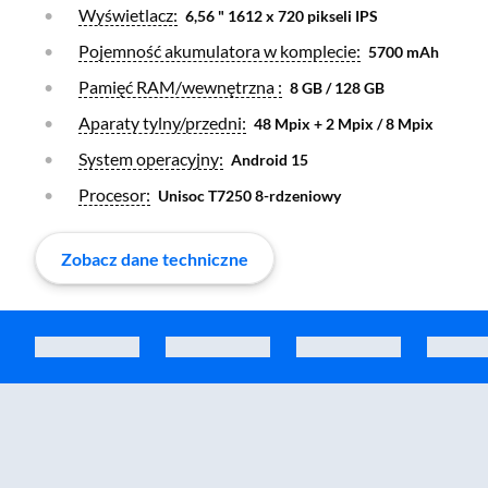
Otwórz warstwę
Wyświetlacz:
6,56 " 1612 x 720 pikseli IPS
Otwórz warstwę
Pojemność akumulatora w komplecie:
5700 mAh
Otwórz warstwę
Pamięć RAM/wewnętrzna :
8 GB / 128 GB
Otwórz warstwę
Aparaty tylny/przedni:
48 Mpix + 2 Mpix / 8 Mpix
Otwórz warstwę
System operacyjny:
Android 15
Otwórz warstwę
Procesor:
Unisoc T7250 8-rdzeniowy
Zobacz dane techniczne
Zostałeś przeniesiony do sekcji akcesoriów