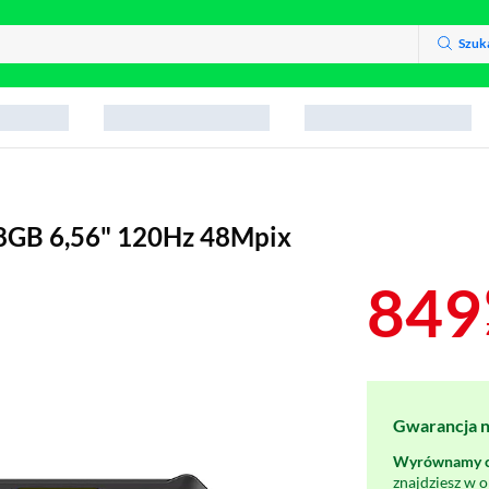
Szuk
28GB 6,56" 120Hz 48Mpix
849
Gwarancja na
Wyrównamy ce
znajdziesz w 