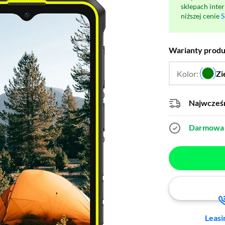
sklepach inte
niższej cenie
S
Warianty prod
Kolor:
Zi
Najwcześn
Darmowa 
Leasi