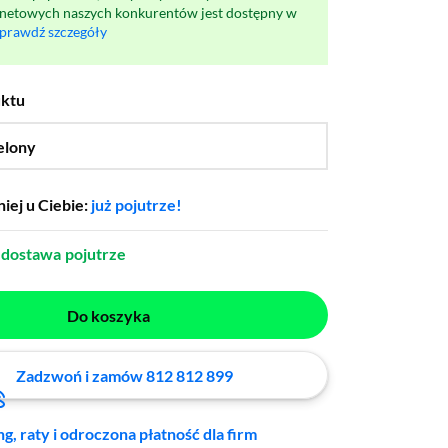
rnetowych naszych konkurentów jest dostępny w
prawdź szczegóły
uktu
elony
…
iej u Ciebie:
już pojutrze!
dostawa
pojutrze
Do koszyka
Zadzwoń i zamów 812 812 899
ng, raty i odroczona płatność dla firm