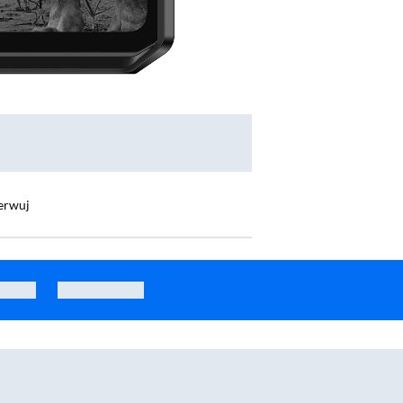
erwuj
n realme 16 Pro+ 5G 12/512GB 6,8" 144Hz 200Mpix Szary
Smartfon Infinix Note 40 