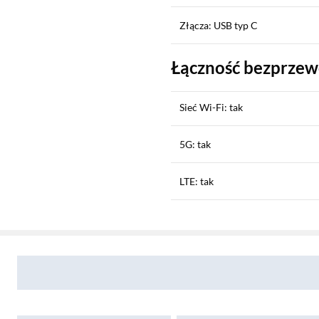
Złącza: USB typ C
Łączność bezprze
Sieć Wi-Fi: tak
5G: tak
LTE: tak
Sekcja pominięta
Płatność zbliżeniowa (NFC): ta
Zostałeś przeniesiony do opinii
Zostałeś przeniesiony do pytań i odpowiedzi
Bluetooth: tak v5.2
GPRS / EDGE: tak / tak