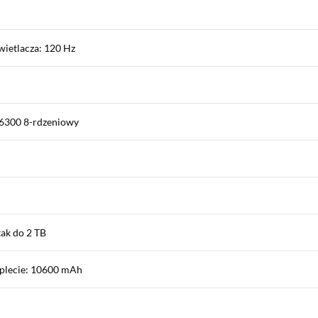
wietlacza: 120 Hz
 6300 8-rdzeniowy
tak do 2 TB
plecie: 10600 mAh