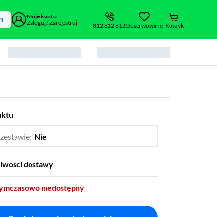
Moje konto
aj
Zaloguj / Zarejestruj
812 812 812
Obserwowane
Koszyk
uktu
 zestawie:
Nie
…
Tak
liwości dostawy
tymczasowo niedostępny