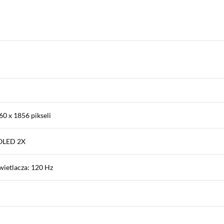
60 x 1856 pikseli
MOLED 2X
wietlacza: 120 Hz