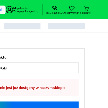
Moje konto
aj
Zaloguj / Zarejestruj
812 812 812
Obserwowane
Koszyk
uktu
0 GB
…
256 GB
nie jest już dostępny w naszym sklepie