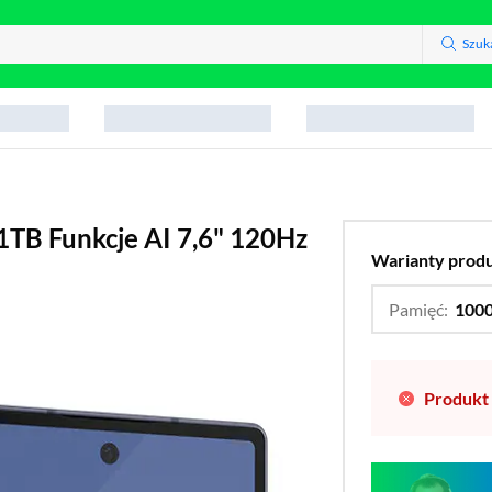
Szuk
1TB Funkcje AI 7,6" 120Hz
Warianty prod
Pamięć:
100
Produkt 