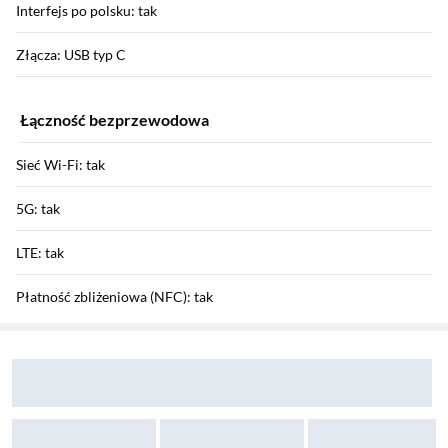
Interfejs po polsku: tak
Złącza: USB typ C
Łączność bezprzewodowa
Sieć Wi-Fi: tak
5G: tak
LTE: tak
Płatność zbliżeniowa (NFC): tak
Sekcja pominięta
Zostałeś przeniesiony do opinii
Zostałeś przeniesiony do pytań i odpowiedzi
Bluetooth: tak v5.0
HSDPA / HSUPA / HSPA+: tak / tak / tak
GPRS / EDGE: tak / tak