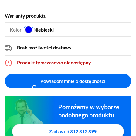
Warianty produktu
Kolor:
Niebieski
…
Brak możliwości dostawy
Produkt tymczasowo niedostępny
Powiadom mnie o dostępności
Pomożemy w wyborze
podobnego produktu
Zadzwoń 812 812 899