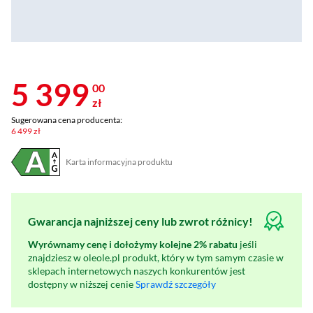
5 399
00
zł
Sugerowana cena producenta:
6 499 zł
Karta informacyjna produktu
Plik w formacie pdf
(otworzy się w nowym oknie)
Gwarancja najniższej ceny lub zwrot różnicy!
Wyrównamy cenę i dołożymy kolejne 2% rabatu
jeśli
znajdziesz w oleole.pl produkt, który w tym samym czasie w
sklepach internetowych naszych konkurentów jest
dostępny w niższej cenie
Sprawdź szczegóły