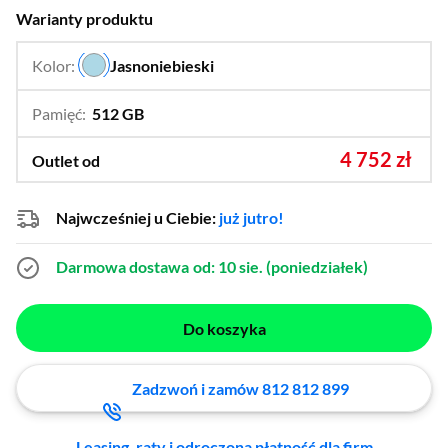
Warianty produktu
Kolor:
Jasnoniebieski
…
Pamięć:
512 GB
…
256 GB
4 752 zł
Outlet od
Najwcześniej u Ciebie:
już jutro!
Darmowa dostawa
od: 10 sie. (poniedziałek)
Do koszyka
Zadzwoń i zamów 812 812 899
Leasing, raty i odroczona płatność dla firm