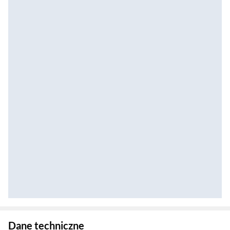
Zostałeś przeniesiony do danych technicznych produktu
Dane techniczne