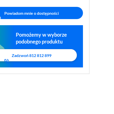
Powiadom mnie o dostępności
Pomożemy w wyborze
podobnego produktu
Zadzwoń 812 812 899