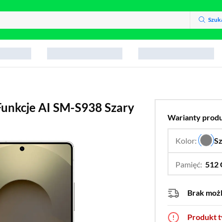
Szuk
unkcje AI SM-S938 Szary
Warianty prod
Kolor:
S
Pamięć:
512
Brak moż
Produkt 