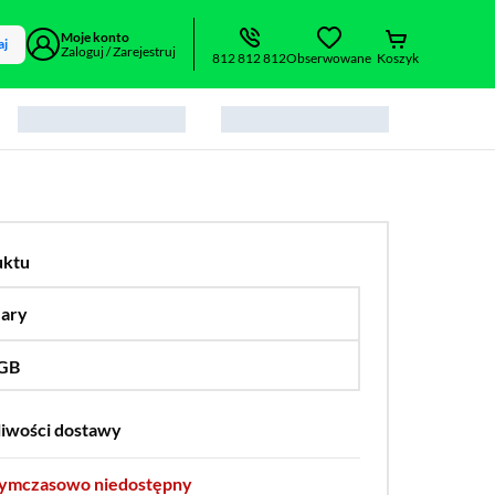
Moje konto
aj
Zaloguj / Zarejestruj
812 812 812
Obserwowane
Koszyk
uktu
zary
…
 GB
…
256 GB
liwości dostawy
tymczasowo niedostępny