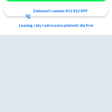
Zadzwoń i zamów 812 812 899
Leasing, raty i odroczona płatność dla firm
Zostałeś przeniesiony do sekcji akcesoriów