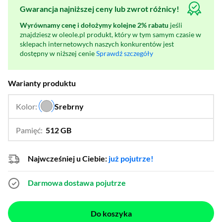
Gwarancja najniższej ceny lub zwrot różnicy!
Wyrównamy cenę i dołożymy kolejne 2% rabatu
jeśli
znajdziesz w oleole.pl produkt, który w tym samym czasie w
sklepach internetowych naszych konkurentów jest
dostępny w niższej cenie
Sprawdź szczegóły
Warianty produktu
Kolor:
Srebrny
…
Pamięć:
512 GB
…
128 GB,
256 GB
Najwcześniej u Ciebie:
już pojutrze!
Darmowa dostawa
pojutrze
Do koszyka