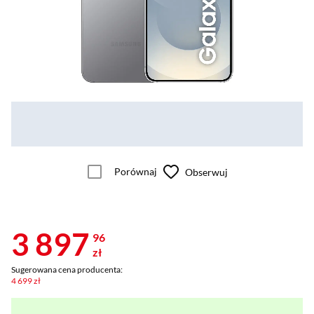
Porównaj
Obserwuj
3 897
96
zł
Sugerowana cena producenta:
4 699 zł