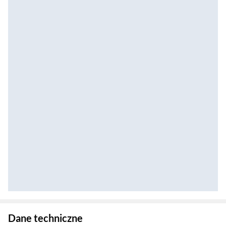
Zostałeś przeniesiony do danych technicznych produktu
Dane techniczne