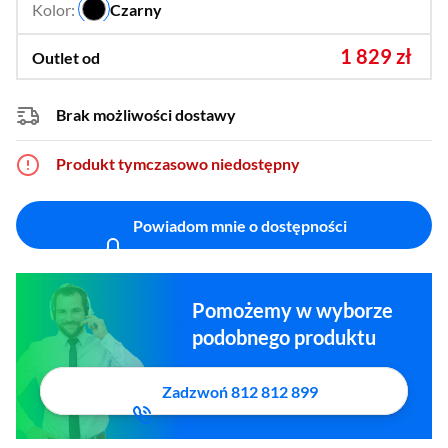
Kolor:
Czarny
…
1 829 zł
Outlet od
Brak możliwości dostawy
Produkt tymczasowo niedostępny
Powiadom mnie o dostępności
Pomożemy w wyborze
podobnego produktu
Zadzwoń 812 812 899