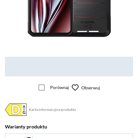
Porównaj
Obserwuj
Karta informacyjna produktu
Plik w formacie pdf
(otworzy się w nowym oknie)
Warianty produktu