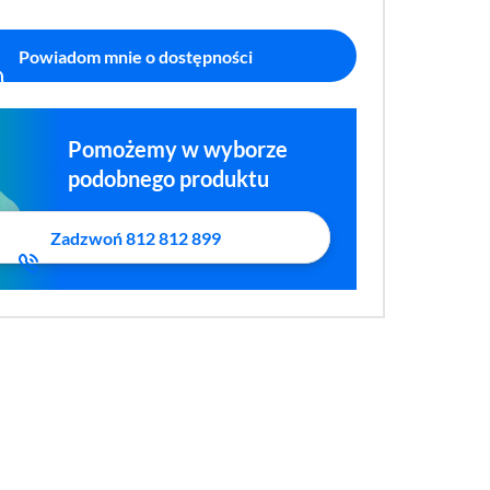
Powiadom mnie o dostępności
Pomożemy w wyborze
podobnego produktu
Zadzwoń 812 812 899