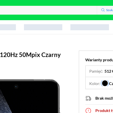
Szuk
 120Hz 50Mpix Czarny
Warianty prod
Pamięć:
512
Kolor:
C
Brak moż
Produkt 