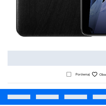
Porównaj
Obs
Smartfon realme 16 Pro+ 5G 12/512GB 6,8" 144Hz 200Mpix Szary
Smartfon Infinix 