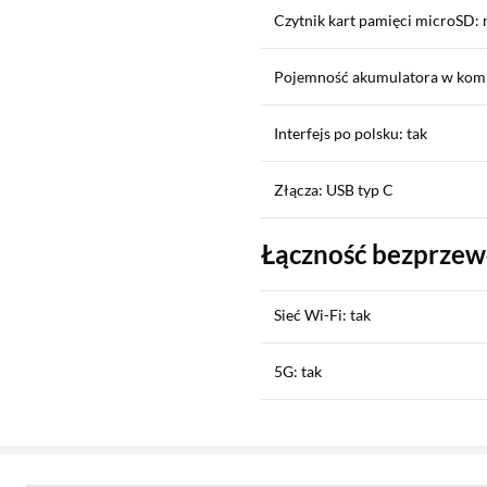
Czytnik kart pamięci microSD: 
Pojemność akumulatora w kom
Interfejs po polsku: tak
Złącza: USB typ C
Łączność bezprze
Sieć Wi-Fi: tak
5G: tak
Sekcja pominięta
LTE: tak
Zostałeś przeniesiony do opinii
Zostałeś przeniesiony do pytań i odpowiedzi
Płatność zbliżeniowa (NFC): ta