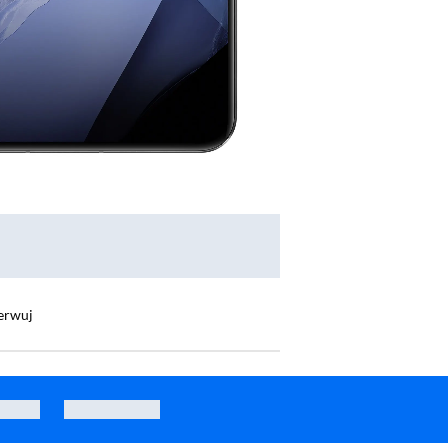
erwuj
Note 40 Pro 12/256GB 6,78" 120Hz 108Mpix Złoty
Smartfon Xiaomi REDMI Note 15 8/