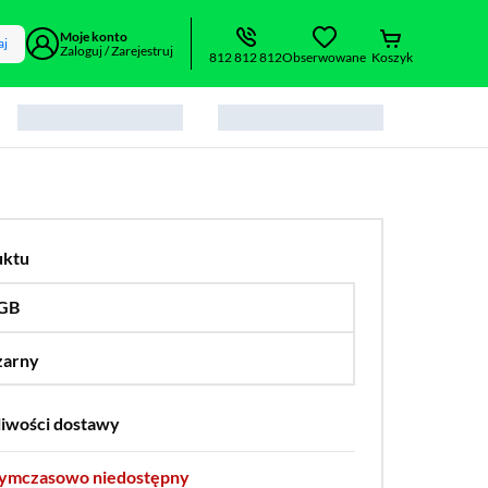
Moje konto
aj
Zaloguj / Zarejestruj
812 812 812
Obserwowane
Koszyk
uktu
 GB
…
256 GB
zarny
…
liwości dostawy
tymczasowo niedostępny