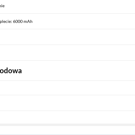
nie
plecie: 6000 mAh
wodowa
k