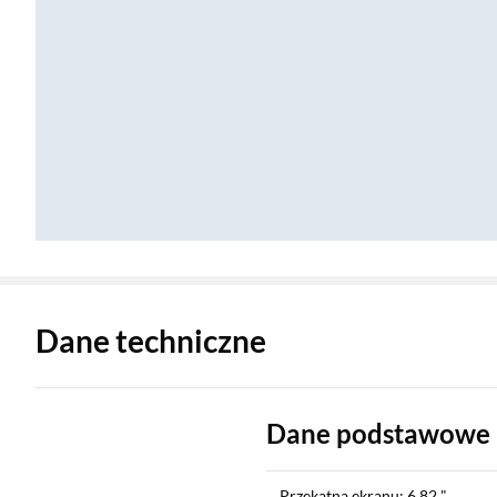
Zostałeś przeniesiony do danych technicznych produktu
Dane techniczne
Dane podstawowe
Przekątna ekranu: 6,82 "