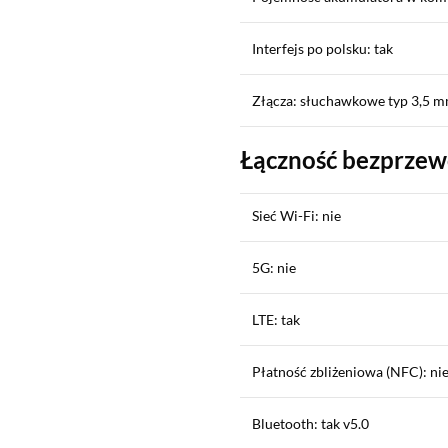
Interfejs po polsku: tak
Złącza: słuchawkowe typ 3,5 m
Łączność bezprze
Sieć Wi-Fi: nie
5G: nie
LTE: tak
Płatność zbliżeniowa (NFC): ni
Bluetooth: tak v5.0