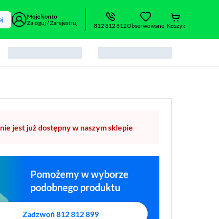
Moje konto
aj
Zaloguj / Zarejestruj
812 812 812
Obserwowane
Koszyk
nie jest już dostępny w naszym sklepie
Pomożemy w wyborze
podobnego produktu
Zadzwoń 812 812 899