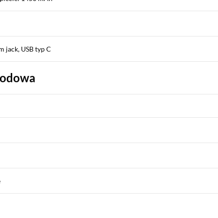
m jack, USB typ C
wodowa
e