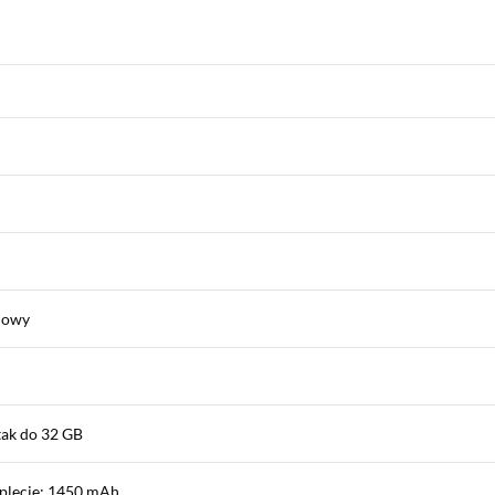
iowy
tak do 32 GB
plecie: 1450 mAh