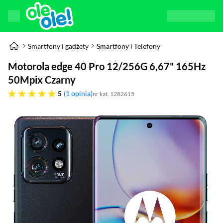
Smartfony i gadżety
Smartfony i Telefony
Motorola edge 40 Pro 12/256G 6,67" 165Hz
50Mpix Czarny
pięć gwiazdek
5
1 opinia
nr kat. 1282615