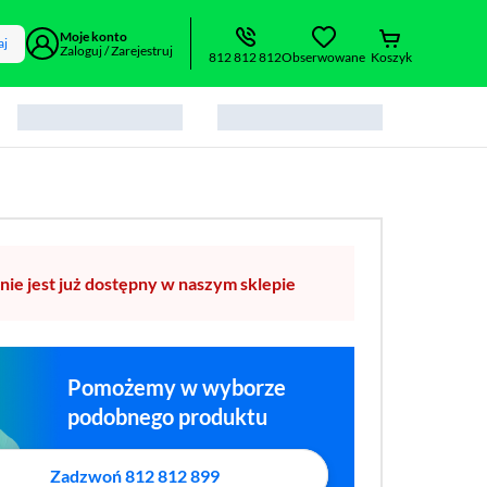
Moje konto
aj
Zaloguj / Zarejestruj
812 812 812
Obserwowane
Koszyk
nie jest już dostępny w naszym sklepie
Pomożemy w wyborze
podobnego produktu
Zadzwoń 812 812 899