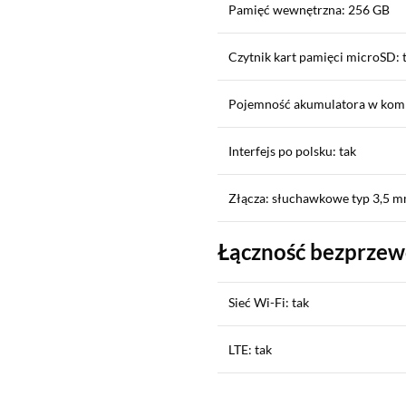
Pamięć wewnętrzna: 256 GB
Czytnik kart pamięci microSD: 
Pojemność akumulatora w kom
Interfejs po polsku: tak
Złącza: słuchawkowe typ 3,5 m
Łączność bezprze
Sieć Wi-Fi: tak
LTE: tak
Sekcja pominięta
Płatność zbliżeniowa (NFC): ta