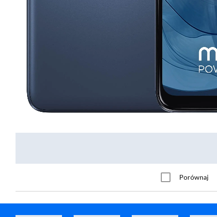
Porównaj
Smartfon Honor X7d 6/128GB 6,77" 120Hz 108Mpix Czarny
Smartfon Honor X7d 6/