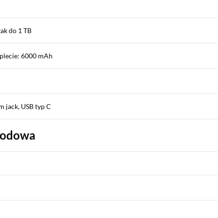
tak do 1 TB
plecie: 6000 mAh
m jack, USB typ C
wodowa
k