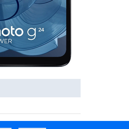
128GB 6,77" 120Hz 108Mpix Srebrny
Smartfon Maxcom Smart MS601 4G 4/64GB 6" 