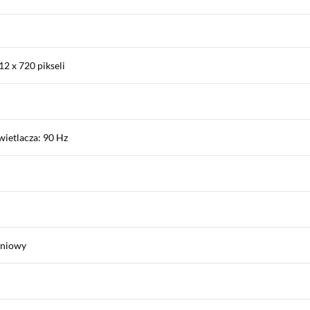
2 x 720 pikseli
ietlacza: 90 Hz
eniowy