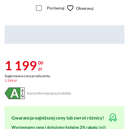
Porównaj
Obserwuj
1 199
00
zł
Sugerowana cena producenta:
1 299 zł
Karta informacyjna produktu
Plik w formacie pdf
(otworzy się w nowym oknie)
Gwarancja najniższej ceny lub zwrot różnicy!
Wyrównamy cenę i dołożymy kolejne 2% rabatu
jeśli