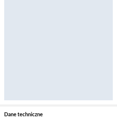
Zostałeś przeniesiony do danych technicznych produktu
Dane techniczne