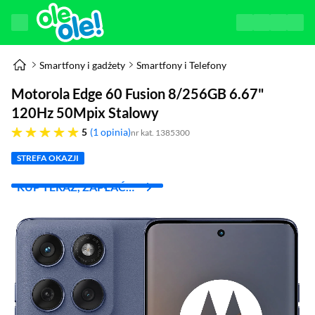
Smartfony i gadżety
Smartfony i Telefony
Motorola Edge 60 Fusion 8/256GB 6.67"
120Hz 50Mpix Stalowy
pięć gwiazdek
5
1 opinia
nr kat. 1385300
STREFA OKAZJI
KUP TERAZ, ZAPŁAĆ
ZA 30 DNI