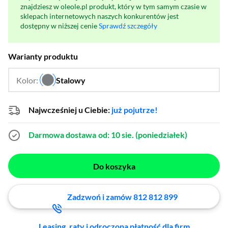
znajdziesz w oleole.pl produkt, który w tym samym czasie w
sklepach internetowych naszych konkurentów jest
dostępny w niższej cenie
Sprawdź szczegóły
Warianty produktu
Kolor:
Stalowy
…
Najwcześniej u Ciebie:
już pojutrze!
Darmowa dostawa
od: 10 sie. (poniedziałek)
Do koszyka
Zadzwoń i zamów 812 812 899
Leasing, raty i odroczona płatność dla firm