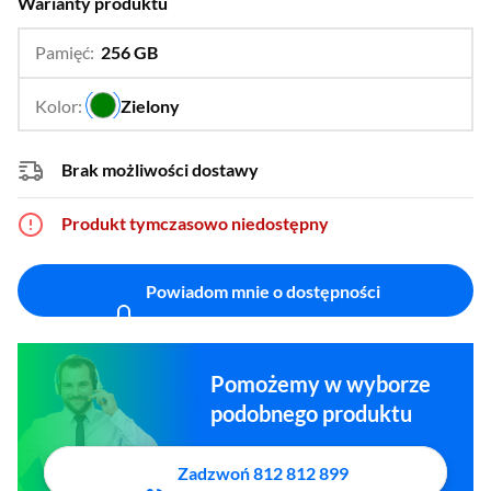
Warianty produktu
Pamięć:
256 GB
…
512 GB
Kolor:
Zielony
…
Brak możliwości dostawy
Produkt tymczasowo niedostępny
Powiadom mnie o dostępności
Pomożemy w wyborze
podobnego produktu
Zadzwoń 812 812 899