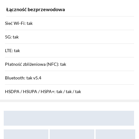
Łączność bezprzewodowa
Sieć Wi-Fi: tak
5G: tak
LTE: tak
Płatność zbliżeniowa (NFC): tak
Bluetooth: tak v5.4
HSDPA / HSUPA / HSPA+: tak / tak / tak
Sekcja pominięta
Zostałeś przeniesiony do opinii
Zostałeś przeniesiony do pytań i odpowiedzi
GPRS / EDGE: tak / tak
Funkcje aparatu