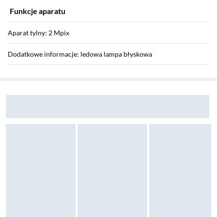
Funkcje aparatu
Aparat tylny: 2 Mpix
Dodatkowe informacje: ledowa lampa błyskowa
Sekcja pominięta
Zostałeś przeniesiony do opinii
Zostałeś przeniesiony do pytań i odpowiedzi
Funkcje telefonu
Dual SIM: tak
Funkcje dodatkowe
Kalendarz: tak
Budzik: tak
Parametry fizyczne