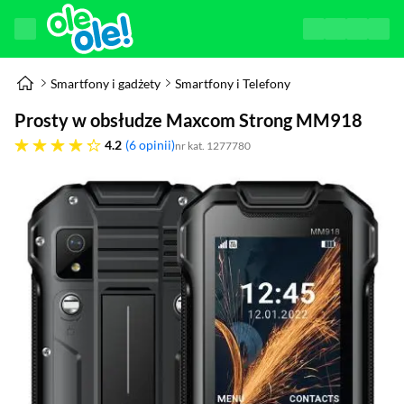
Smartfony i gadżety
Smartfony i Telefony
Prosty w obsłudze Maxcom Strong MM918
4.2 gwiazdek
4.2
6 opinii
nr kat. 1277780